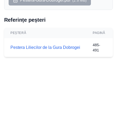
Pestera-Gura-Dobrogei.pdf
(
2.5 MB
)
Referințe peșteri
PEȘTERĂ
PAGINĂ
485-
Pestera Liliecilor de la Gura Dobrogei
491