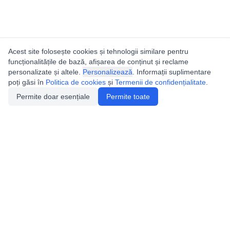
Acest site folosește cookies și tehnologii similare pentru
funcționalitățile de bază, afișarea de conținut și reclame
personalizate și altele.
Personalizează
. Informații suplimentare
poți găsi în
Politica de cookies
și
Termenii de confidențialitate
.
Permite doar esențiale
Permite toate
Utile
Legislatie
Autorizație de acces
Definiții și Explicații