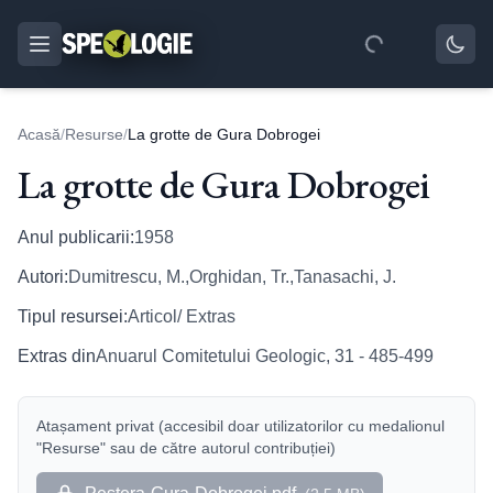
Acasă
/
Resurse
/
La grotte de Gura Dobrogei
La grotte de Gura Dobrogei
Anul publicarii:
1958
Autori:
Dumitrescu, M.,Orghidan, Tr.,Tanasachi, J.
Tipul resursei:
Articol/ Extras
Extras din
Anuarul Comitetului Geologic, 31 - 485-499
Atașament privat (accesibil doar utilizatorilor cu medalionul
"Resurse" sau de către autorul contribuției)