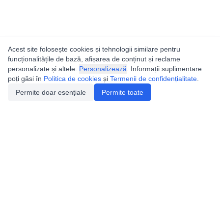
Acest site folosește cookies și tehnologii similare pentru
funcționalitățile de bază, afișarea de conținut și reclame
personalizate și altele.
Personalizează
. Informații suplimentare
poți găsi în
Politica de cookies
și
Termenii de confidențialitate
.
Permite doar esențiale
Permite toate
Utile
Legislatie
Autorizație de acces
Definiții și Explicații