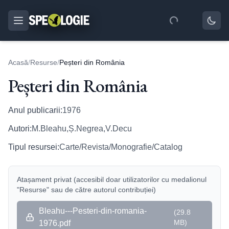
Acasă
/
Resurse
/
Peșteri din România
Peșteri din România
Anul publicarii:
1976
Autori:
M.Bleahu,Ș.Negrea,V.Decu
Tipul resursei:
Carte/Revista/Monografie/Catalog
Atașament privat (accesibil doar utilizatorilor cu medalionul
"Resurse" sau de către autorul contribuției)
Bleahu---Pesteri-din-romania-
(
29.8
MB
)
1976.pdf