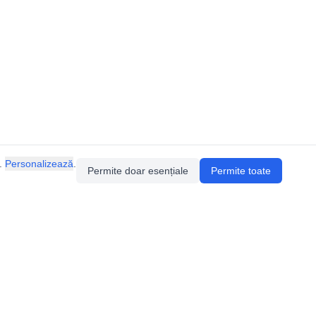
.
Personalizează
.
Permite doar esențiale
Permite toate
Pentru întrebări sau sugestii, contactează-ne
prin email (
contact@speologie.org
) sau intră
pe
slack
.