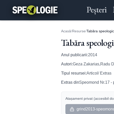
Peșteri
Acasă
/
Resurse
/
Tabăra speologic
Tabăra speolog
Anul publicarii:
2014
Autori:
Geza Zakarias,Radu D
Tipul resursei:
Articol/ Extras
Extras din
Speomond Nr.17 - 
Atașament privat (accesibil doa
grind2013-speomond