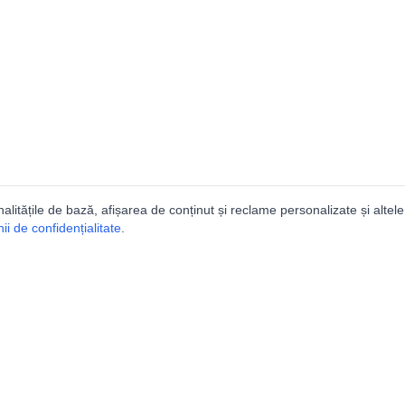
nalitățile de bază, afișarea de conținut și reclame personalizate și altele
i de confidențialitate
.
e
Comunitatea
Peşterilor din România
Lista Utilizatorilor