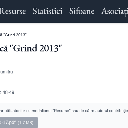
Resurse
Statistici
Sifoane
Asociați
ă "Grind 2013"
ică "Grind 2013"
umitru
p.48-49
r utilizatorilor cu medalionul "Resurse" sau de către autorul contribuție
-17.pdf
(
1.7 MB
)