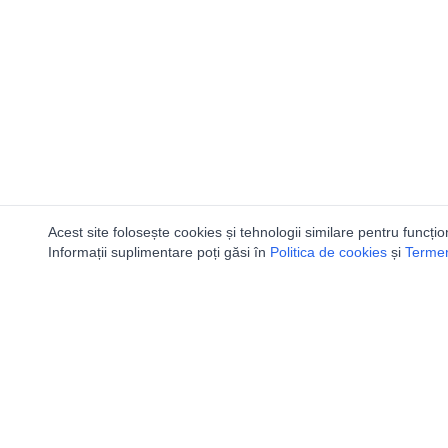
Acest site folosește cookies și tehnologii similare pentru funcțio
Informații suplimentare poți găsi în
Politica de cookies
și
Termeni
Utile
Speologi
Legislatie
Distributia 