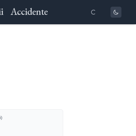
i
Accidente
i)