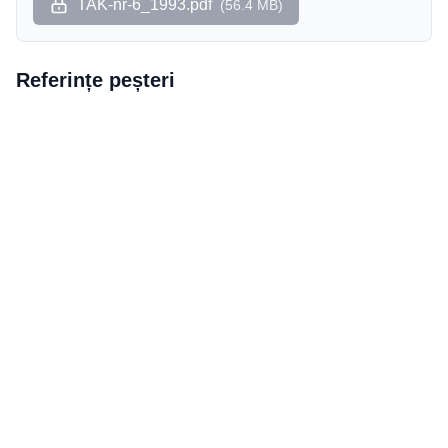
TAK-nr-6_1993.pdf
(
56.4 MB
)
Referințe peșteri