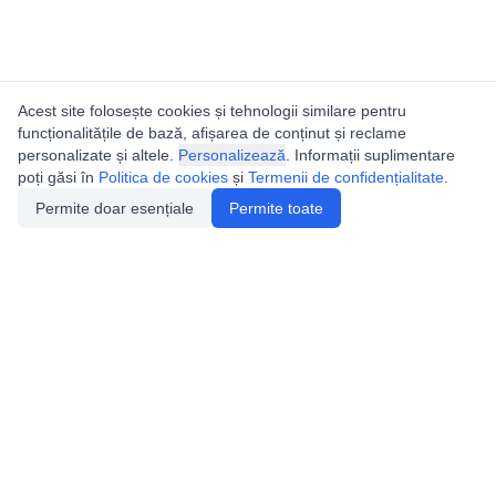
Acest site folosește cookies și tehnologii similare pentru
funcționalitățile de bază, afișarea de conținut și reclame
personalizate și altele.
Personalizează
. Informații suplimentare
poți găsi în
Politica de cookies
și
Termenii de confidențialitate
.
Permite doar esențiale
Permite toate
Utile
Legislatie
Autorizație de acces
Definiții și Explicații