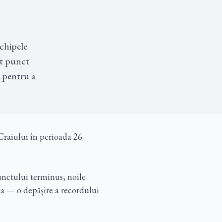
chipele

t punct

 pentru a

Craiului în perioada 26
unctului terminus, noile
a — o depășire a recordului