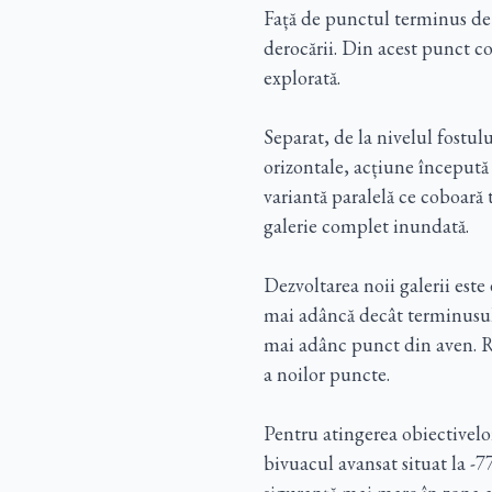
Față de punctul terminus de
derocării. Din acest punct co
explorată.
Separat, de la nivelul fostul
orizontale, acțiune începută
variantă paralelă ce coboară t
galerie complet inundată.
Dezvoltarea noii galerii este
mai adâncă decât terminusul 
mai adânc punct din aven. Ră
a noilor puncte.
Pentru atingerea obiectivelor
bivuacul avansat situat la -77