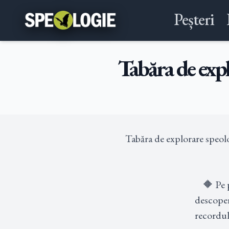
Peșteri
Tabăra de exp
Tabăra de explorare speolo
🔶 Pe 
descoper
recordul