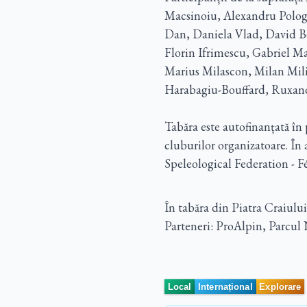
Macsinoiu, Alexandru Pologe
Dan, Daniela Vlad, David Bo
Florin Ifrimescu, Gabriel M
Marius Milascon, Milan Mili
Harabagiu-Bouffard, Ruxandr
Tabăra este autofinanțată în 
cluburilor organizatoare. În
Speleological Federation -
În tabăra din Piatra Craiulu
Parteneri: ProAlpin, Parcul 
Local
Internațional
Explorare