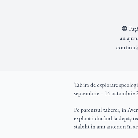
🟠 Față
au ajun
continuă 
Tabăra de explorare speologi
septembrie – 14 octombrie 
Pe parcursul taberei, în Ave
explorări ducând la depășir
stabilit în anii anteriori în a