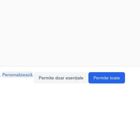
.
Personalizează
.
Permite doar esențiale
Permite toate
Pentru întrebări sau sugestii, contactează-ne
prin email (
contact@speologie.org
) sau intră
pe
slack
.