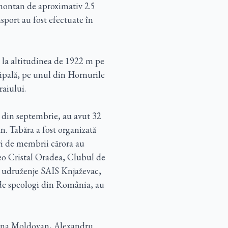
 montan de aproximativ 2.5
nsport au fost efectuate în
ă la altitudinea de 1922 m pe
cipală, pe unul din Hornurile
raiului.
e din septembrie, au avut 32
an. Tabăra a fost organizată
ri de membrii cărora au
peo Cristal Oradea, Clubul de
udruženje SAIS Knjaževac,
 de speologi din România, au
Alina Moldovan, Alexandru