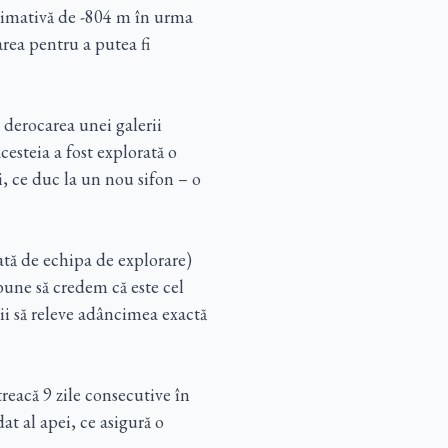
stimativă de -804 m în urma
area pentru a putea fi
 derocarea unei galerii
esteia a fost explorată o
ri, ce duc la un nou sifon – o
mată de echipa de explorare)
une să credem că este cel
ii să releve adâncimea exactă
reacă 9 zile consecutive în
at al apei, ce asigură o