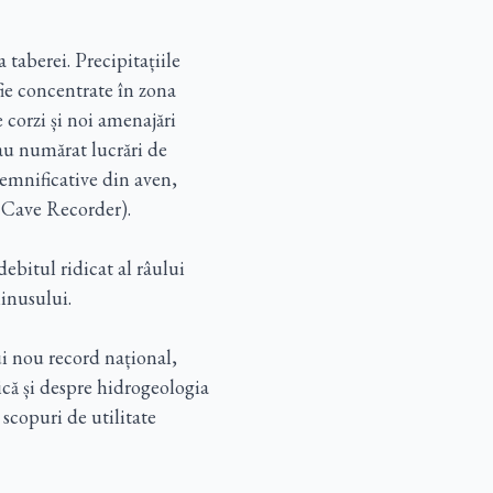
 taberei. Precipitațiile
fie concentrate în zona
 corzi și noi amenajări
-au numărat lucrări de
semnificative din aven,
 Cave Recorder).
ebitul ridicat al râului
inusului.
ui nou record național,
ică și despre hidrogeologia
 scopuri de utilitate