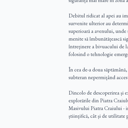
siguranță mai mare în zona a
Debitul ridicat al apei au 
survenite ulterior au determi
superioară a avenului, unde s
menite să îmbunătățească sigu
întreținere a bivuacului de l
folosind o tehnologie emerg
În cea de-a doua săptămână, 
subteran nepermițând accesu
Dincolo de descoperirea și ex
explorările din Piatra Craiul
Masivului Piatra Craiului - in
științifică, cât și de utilitate