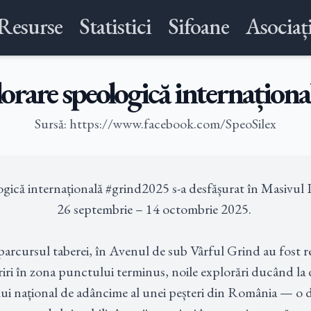
Resurse
Statistici
Sifoane
Asociați
lorare speologică internațion
Sursă: https://www.facebook.com/SpeoSilex
gică internațională #grind2025 s-a desfășurat în Masivul Pi
26 septembrie – 14 octombrie 2025. 

parcursul taberei, în Avenul de sub Vârful Grind au fost rea
iri în zona punctului terminus, noile explorări ducând la d
ui național de adâncime al unei peșteri din România — o de