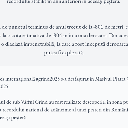
recordului stabilit în anii anteriori în aceeași peșteră. 

 de punctul terminus de anul trecut de la -801 de metri, e
s la o cotă estimativă de -804 m în urma derocării. Din aces
o diaclază impenetrabilă, la care a fost începută derocarea
putea fi explorată.
că internațională #grind2025 s-a desfășurat în Masivul Piatra
2025.
nul de sub Vârful Grind au fost realizate descoperiri în zona p
ea recordului național de adâncime al unei peșteri din Români
ceeași peșteră.