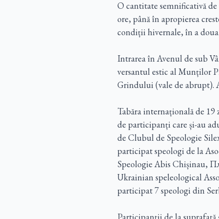
O cantitate semnificativă de
ore, până în apropierea creste
condiții hivernale, în a doua
Intrarea în Avenul de sub Vâ
versantul estic al Munților P
Grindului (vale de abrupt). A
Tabăra internațională de 19 
de participanți care și-au adu
de Clubul de Speologie Silex
participat speologi de la As
Speologie Abis Chișinau, 
Ukrainian speleological Asso
participat 7 speologi din Se
Participanții de la suprafaț