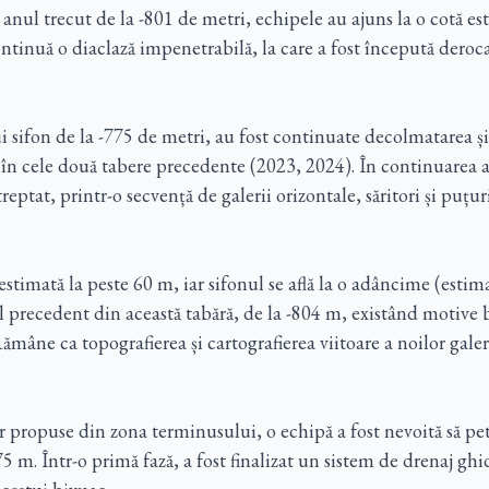
 anul trecut
de la -801 de metri, echipele au ajuns la o cotă e
ntinuă o diaclază impenetrabilă, la care a fost începută deroc
ui sifon de la -775 de metri, au fost continuate decolmatarea și
 în cele două tabere precedente (2023, 2024). În continuarea ac
reptat, printr-o secvență de galerii orizontale, săritori și puțu
 estimată la peste 60 m, iar sifonul se află la o adâncime (esti
precedent din această tabără, de la -804 m, existând motive b
mâne ca topografierea și cartografierea viitoare a noilor galer
 propuse din zona terminusului, o echipă a fost nevoită să pet
5 m. Într-o primă fază, a fost finalizat un sistem de drenaj ghid