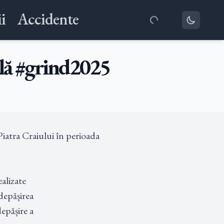
i
Accidente
ală #grind2025
atra Craiului în perioada 
lizate

epășirea

pășire a
