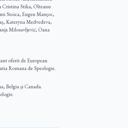
 Cristina Stika, Olteanu
Emi Stoica, Eugen Manțoc,
caș, Kateryna Medvedeva,
nja Milosavljević, Oana
grant oferit de European
ratia Romana de Speologie.
a, Belgia și Canada.
ologie.