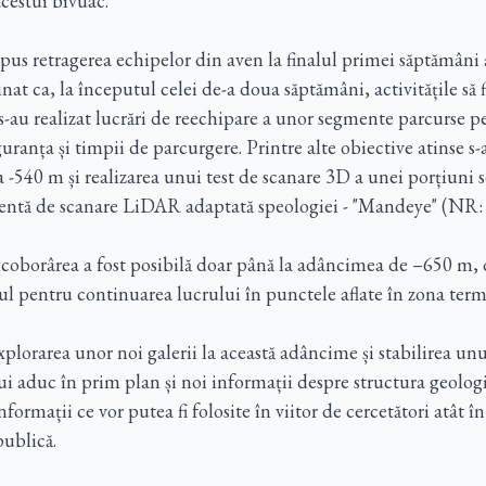
cestui bivuac.
impus
retragerea echipelor din aven la finalul primei săptămâni a
nat ca, la începutul celei de-a doua săptămâni, activitățile să 
-au realizat lucrări de reechipare a unor segmente parcurse pe
ranța și timpii de parcurgere. Printre alte obiective atinse s
a -540 m și realizarea unui test de scanare 3D a unei porțiuni 
entă de scanare LiDAR adaptată speologiei - "Mandeye" (NR:
coborârea a fost posibilă doar până la adâncimea de –650 m, d
l pentru continuarea lucrului în punctele aflate în zona term
plorarea unor noi galerii la această adâncime și stabilirea un
ui aduc în prim plan și noi informații despre structura geolog
formații ce vor putea fi folosite în viitor de cercetători atât în
 publică.