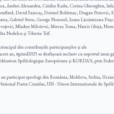
a, Andrei Alexandru, Cătălin Radu, Corina Gheorghiu, Iulia
uffard, David Fazecaș, Dorinel Bobîrnac, Dragan Petrović, 
anea, Gabriel Stroe, George Nonosel, Ioana Lăcrămioara Puș
vojević, Mladen Milošević, Mircea Toma, Narcis Ghiță, Nema
a Nedelcu și Tiberiu Trif.
principal din contribuțiile participanților și ale
 acest an, #grind2025 se desfășoară inclusiv cu suportul unui 
 Fédération Spéléologique Européenne și KORDA'S, prin Fede
i au participat speologi din România, Moldova, Serbia, Ucrain
National Piatra Craiului, UIS - Union Internationale de Spélé