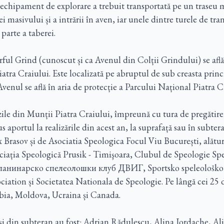
 echipament de explorare a trebuit transportată pe un traseu
i masivului și a intrării în aven, iar unele dintre turele de tra
 parte a taberei.
rful Grind (cunoscut și ca Avenul din Colții Grindului) se afl
iatra Craiului. Este localizată pe abruptul de sub creasta prin
venul se află în aria de protecție a Parcului Național Piatra C
zile din Munții Piatra Craiului, împreună cu tura de pregătir
s aportul la realizările din acest an, la suprafață sau în subter
 Brasov și de Asociatia Speologica Focul Viu București, alătu
ociația Speologică Prusik - Timişoara, Clubul de Speologie S
Планинарско спелеолошки клуб ДВИГ, Sportsko speleološko 
ciation și Societatea Nationala de Speologie. Pe lângă cei 25
rbia, Moldova, Ucraina și Canada.
ă și din subteran au fost: Adrian Rădulescu, Alina Iordache, 