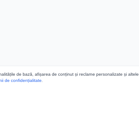
nalitățile de bază, afișarea de conținut și reclame personalizate și altele
i de confidențialitate
.
e
Comunitatea