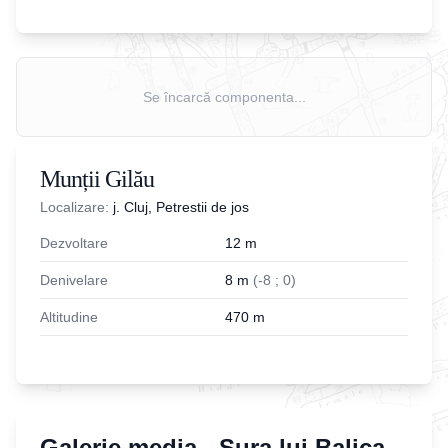
Se încarcă componenta...
Munții Gilău
Localizare:
j. Cluj, Petrestii de jos
Dezvoltare
12
m
Denivelare
8
m
(
-
8
;
0
)
Altitudine
470
m
Galerie media -
Sura lui Balica