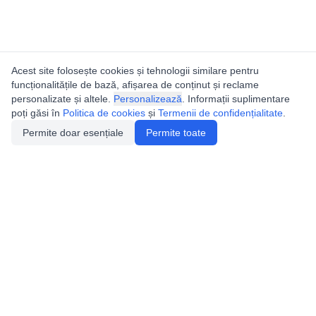
Acest site folosește cookies și tehnologii similare pentru
funcționalitățile de bază, afișarea de conținut și reclame
personalizate și altele.
Personalizează
. Informații suplimentare
poți găsi în
Politica de cookies
și
Termenii de confidențialitate
.
Permite doar esențiale
Permite toate
Utile
Legislatie
Autorizație de acces
Definiții și Explicații