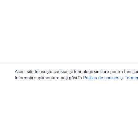
Acest site folosește cookies și tehnologii similare pentru funcțio
Informații suplimentare poți găsi în
Politica de cookies
și
Termeni
Utile
Speologi
Legislatie
Distributia 