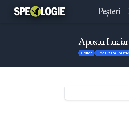
Peșteri
Apostu Lucia
Editor
Localizare Peșter