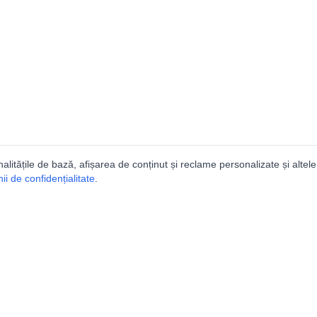
nalitățile de bază, afișarea de conținut și reclame personalizate și altele
i de confidențialitate
.
e
Comunitatea
Peşterilor din România
Lista Utilizatorilor