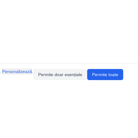
.
Personalizează
.
Permite doar esențiale
Permite toate
Pentru întrebări sau sugestii, contactează-ne
prin email (
contact@speologie.org
) sau intră
pe
slack
.