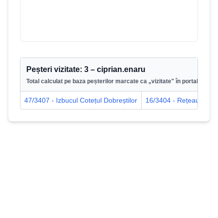
Peșteri vizitate:
3
–
ciprian.enaru
Total calculat pe baza peșterilor marcate ca „vizitate" în portal.
47/3407 - Izbucul Cotețul Dobreștilor
16/3404 - Rețeaua Coi