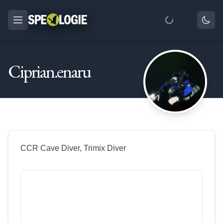
Ciprian.enaru
CCR Cave Diver, Trimix Diver
Izbucul de la Tăuz
69
/
3406
Munții Bihor