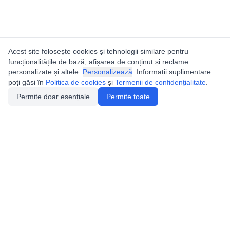
Acest site folosește cookies și tehnologii similare pentru
funcționalitățile de bază, afișarea de conținut și reclame
personalizate și altele.
Personalizează
. Informații suplimentare
poți găsi în
Politica de cookies
și
Termenii de confidențialitate
.
Permite doar esențiale
Permite toate
Utile
Legislatie
Autorizație de acces
Definiții și Explicații