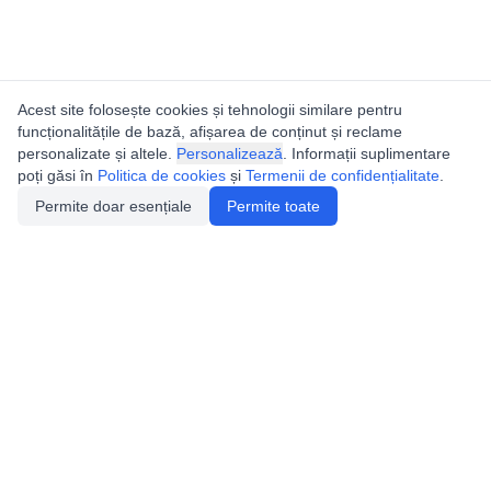
Acest site folosește cookies și tehnologii similare pentru
funcționalitățile de bază, afișarea de conținut și reclame
personalizate și altele.
Personalizează
. Informații suplimentare
poți găsi în
Politica de cookies
și
Termenii de confidențialitate
.
Permite doar esențiale
Permite toate
Utile
Legislatie
Autorizație de acces
Definiții și Explicații