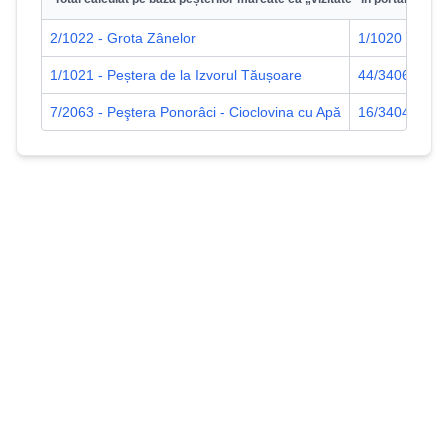
2/1022 - Grota Zânelor
1/1020 - Pește
1/1021 - Peștera de la Izvorul Tăușoare
44/3406 - Peş
7/2063 - Peştera Ponorâci - Cioclovina cu Apă
16/3404 - Reț