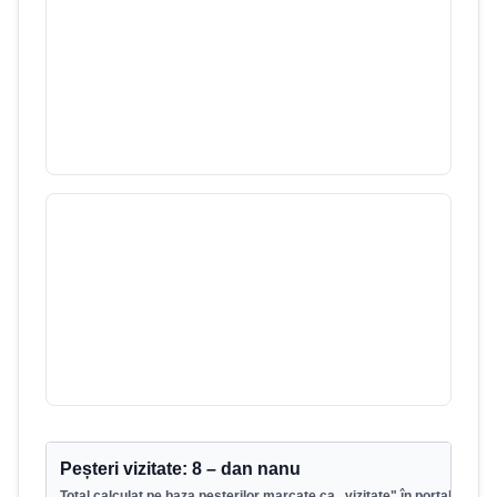
1
/
3700
Munții Pădurea Craiului
Peștera Șura Mare
18
/
2064
Munții Șureanu (Sebeșului - Orăştiei)
Peșteri vizitate:
8
–
dan nanu
Total calculat pe baza peșterilor marcate ca „vizitate" în portal.