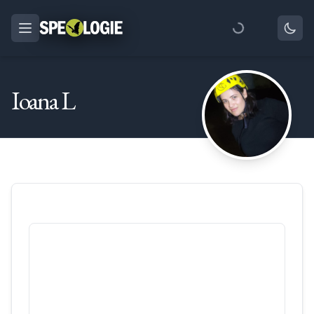
Ioana L
Peştera Gura Ponicovei
3
/
2211
Munții Almăjului