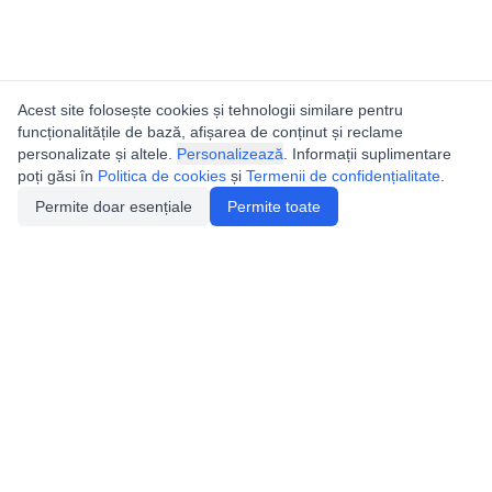
Acest site folosește cookies și tehnologii similare pentru
funcționalitățile de bază, afișarea de conținut și reclame
personalizate și altele.
Personalizează
. Informații suplimentare
poți găsi în
Politica de cookies
și
Termenii de confidențialitate
.
Permite doar esențiale
Permite toate
Utile
Legislatie
Autorizație de acces
Definiții și Explicații