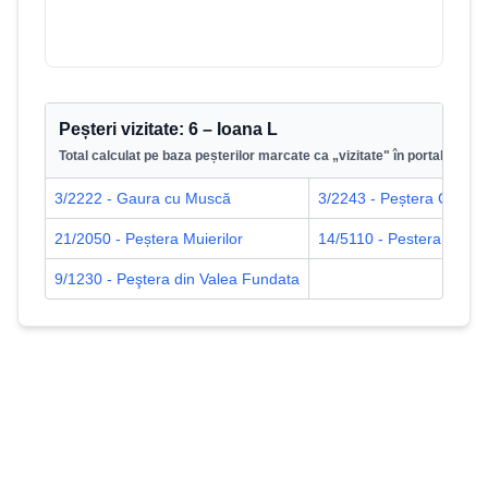
Peșteri vizitate:
6
–
Ioana L
Total calculat pe baza peșterilor marcate ca „vizitate" în portal.
3/2222 - Gaura cu Muscă
3/2243 - Peștera Comar
21/2050 - Peștera Muierilor
14/5110 - Pestera Liliec
9/1230 - Peştera din Valea Fundata