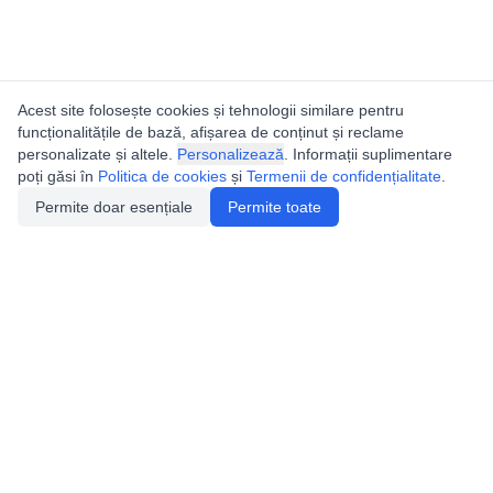
Acest site folosește cookies și tehnologii similare pentru
funcționalitățile de bază, afișarea de conținut și reclame
personalizate și altele.
Personalizează
. Informații suplimentare
poți găsi în
Politica de cookies
și
Termenii de confidențialitate
.
Permite doar esențiale
Permite toate
Utile
Legislatie
Autorizație de acces
Definiții și Explicații