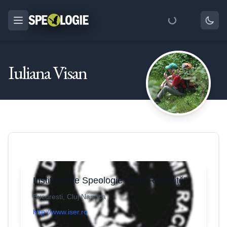
Iuliana Visan
Institutul de Speologie “Emil Racoviţă”
Bucuresti, Cluj Napoca
http://www.iser.ro