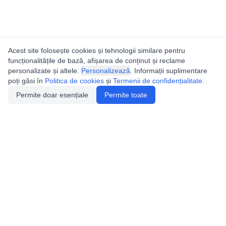
Acest site folosește cookies și tehnologii similare pentru
funcționalitățile de bază, afișarea de conținut și reclame
personalizate și altele.
Personalizează
. Informații suplimentare
poți găsi în
Politica de cookies
și
Termenii de confidențialitate
.
Permite doar esențiale
Permite toate
Utile
Legislatie
Autorizație de acces
Definiții și Explicații