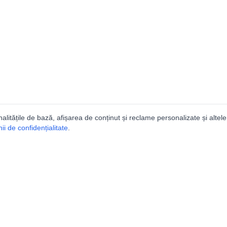
nalitățile de bază, afișarea de conținut și reclame personalizate și altele
i de confidențialitate
.
e
Comunitatea
Peşterilor din România
Lista Utilizatorilor