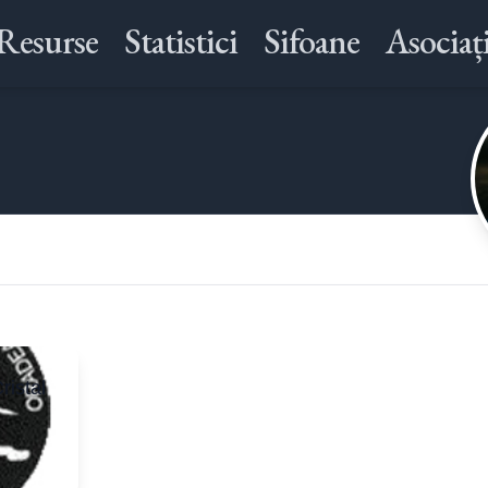
Resurse
Statistici
Sifoane
Asociați
ristal