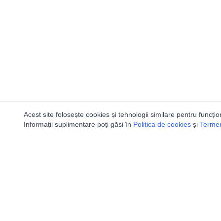
Acest site folosește cookies și tehnologii similare pentru funcțio
Informații suplimentare poți găsi în
Politica de cookies
și
Termeni
Utile
Speologi
Legislatie
Distributia 