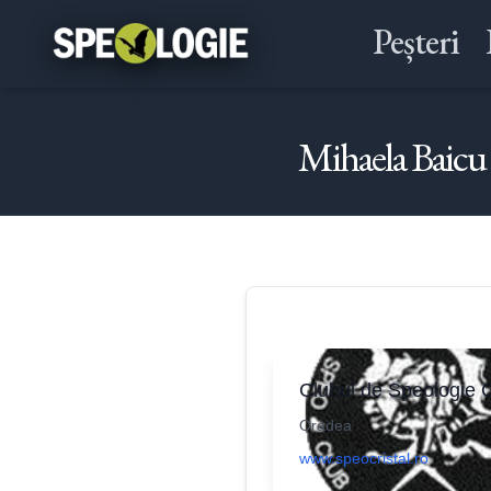
Peșteri
Mihaela Baicu
Clubul de Speologie C
Oradea
www.speocristal.ro