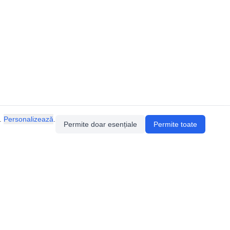
.
Personalizează
.
Permite doar esențiale
Permite toate
Pentru întrebări sau sugestii, contactează-ne
prin email (
contact@speologie.org
) sau intră
pe
slack
.