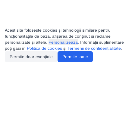
Acest site folosește cookies și tehnologii similare pentru
funcționalitățile de bază, afișarea de conținut și reclame
personalizate și altele.
Personalizează
. Informații suplimentare
poți găsi în
Politica de cookies
și
Termenii de confidențialitate
.
Permite doar esențiale
Permite toate
Utile
Legislatie
Autorizație de acces
Definiții și Explicații