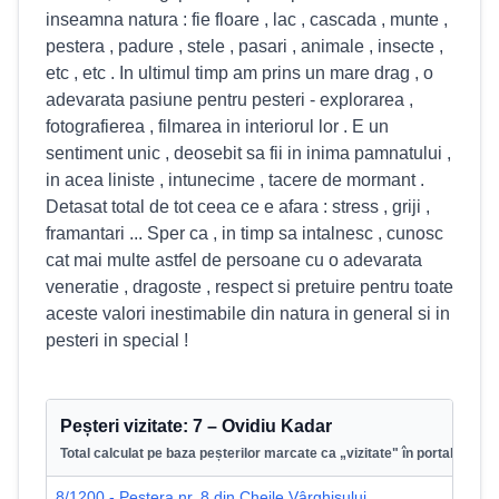
inseamna natura : fie floare , lac , cascada , munte ,
pestera , padure , stele , pasari , animale , insecte ,
etc , etc . In ultimul timp am prins un mare drag , o
adevarata pasiune pentru pesteri - explorarea ,
fotografierea , filmarea in interiorul lor . E un
sentiment unic , deosebit sa fii in inima pamnatului ,
in acea liniste , intunecime , tacere de mormant .
Detasat total de tot ceea ce e afara : stress , griji ,
framantari ... Sper ca , in timp sa intalnesc , cunosc
cat mai multe astfel de persoane cu o adevarata
veneratie , dragoste , respect si pretuire pentru toate
aceste valori inestimabile din natura in general si in
pesteri in special !
Peșteri vizitate:
7
–
Ovidiu Kadar
Total calculat pe baza peșterilor marcate ca „vizitate" în portal.
8/1200 - Peștera nr. 8 din Cheile Vârghișului