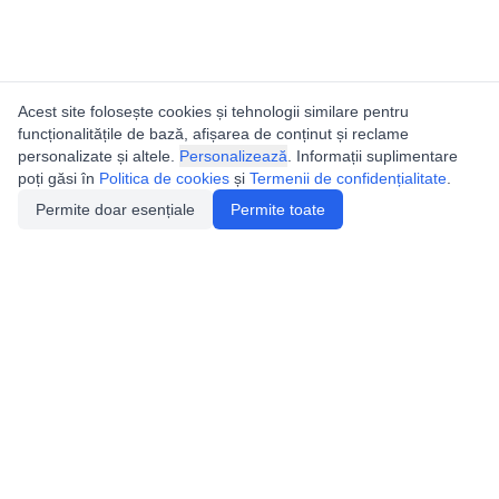
Acest site folosește cookies și tehnologii similare pentru
funcționalitățile de bază, afișarea de conținut și reclame
personalizate și altele.
Personalizează
. Informații suplimentare
poți găsi în
Politica de cookies
și
Termenii de confidențialitate
.
Permite doar esențiale
Permite toate
Utile
Legislatie
Autorizație de acces
Definiții și Explicații