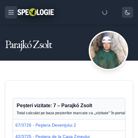
Parajkó Zsolt
Peșteri vizitate:
7
–
Parajkó Zsolt
Total calculat pe baza peșterilor marcate ca „vizitate" în portal.
67/3726 - Peştera Devenţului 2
42/3725 - Peştera de la Casa Zmeului