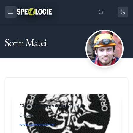
Sorin Matei
Clubul de Speologie Cristal
Oradea
www.speocristal.ro