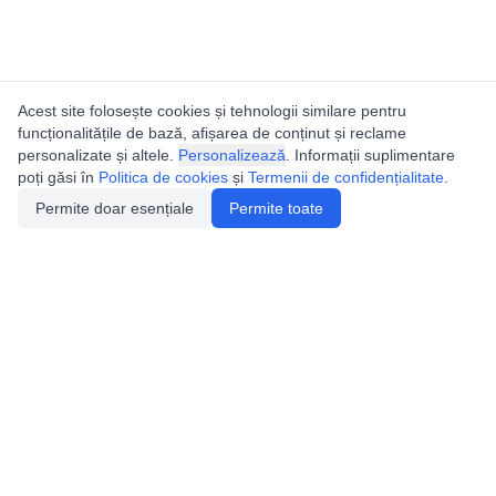
Acest site folosește cookies și tehnologii similare pentru
funcționalitățile de bază, afișarea de conținut și reclame
personalizate și altele.
Personalizează
. Informații suplimentare
poți găsi în
Politica de cookies
și
Termenii de confidențialitate
.
Permite doar esențiale
Permite toate
Utile
Legislatie
Autorizație de acces
Definiții și Explicații