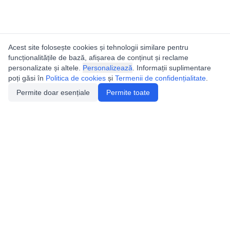
Acest site folosește cookies și tehnologii similare pentru
funcționalitățile de bază, afișarea de conținut și reclame
personalizate și altele.
Personalizează
. Informații suplimentare
poți găsi în
Politica de cookies
și
Termenii de confidențialitate
.
Permite doar esențiale
Permite toate
Catalogul peșterilor din
România