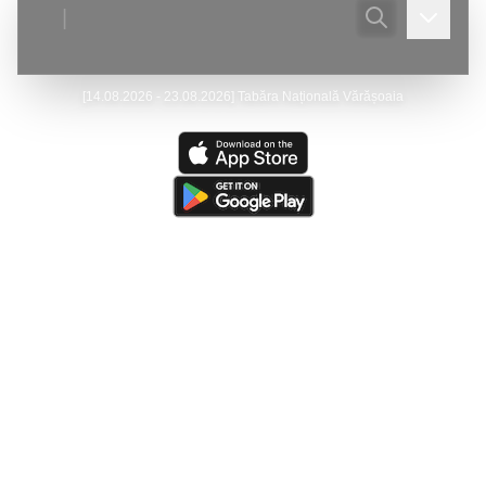
|
[
14.08.2026 - 23.08.2026
]
Tabăra Națională Vărășoaia
Ultima actualizare:
(
07/08/2026
)
Peştera Meziad
—
Victor Ursu
- Actualizare - Galeria foto.
Ultima resursă actualizată:
(
05/08/2026
)
The Caves of
Burnsville Cove
(de către
Victor Ursu
)