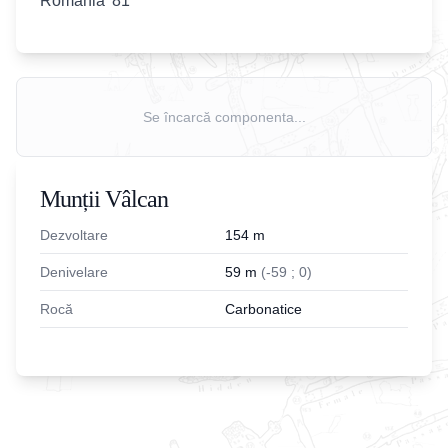
Romania '81
Se încarcă componenta...
Munții Vâlcan
Dezvoltare
154
m
Denivelare
59
m
(
-
59
;
0
)
Rocă
Carbonatice