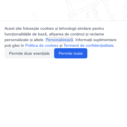
Acest site folosește cookies și tehnologii similare pentru
funcționalitățile de bază, afișarea de conținut și reclame
personalizate și altele.
Personalizează
. Informații suplimentare
poți găsi în
Politica de cookies
și
Termenii de confidențialitate
.
Permite doar esențiale
Permite toate
Utile
Legislatie
Autorizație de acces
Definiții și Explicații