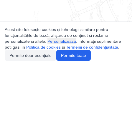
Acest site folosește cookies și tehnologii similare pentru
funcționalitățile de bază, afișarea de conținut și reclame
personalizate și altele.
Personalizează
. Informații suplimentare
poți găsi în
Politica de cookies
și
Termenii de confidențialitate
.
Permite doar esențiale
Permite toate
Utile
Legislatie
Autorizație de acces
Definiții și Explicații