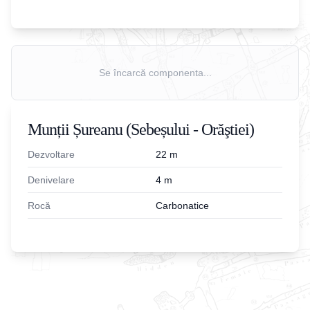
Se încarcă componenta...
Munții Șureanu (Sebeșului - Orăştiei)
Dezvoltare
22
m
Denivelare
4
m
Rocă
Carbonatice