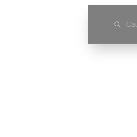
Cau
Ultima actu
corecturi de
Ultima resu