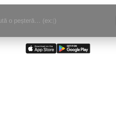
tă o peșteră… (ex:
|
)
alizare:
(
03/08/2026
)
Peștera din Valea Ponoare
—
Adaugare judet, loc
scriere.
rsă actualizată:
(
05/08/2026
)
The Caves of Burnsville Cove
(de către