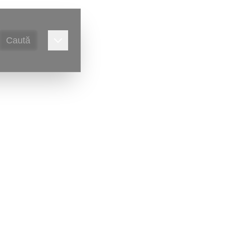
Caută
alitate,
Victor Ursu
)