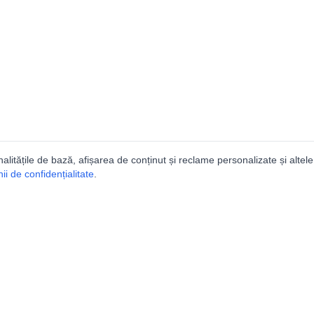
nalitățile de bază, afișarea de conținut și reclame personalizate și altele
i de confidențialitate
.
talogul peșterilor din Român