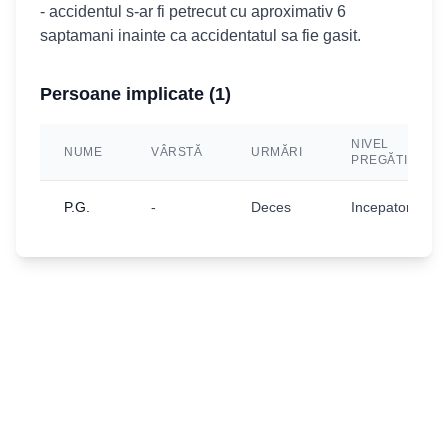
- accidentul s-ar fi petrecut cu aproximativ 6
saptamani inainte ca accidentatul sa fie gasit.
Persoane implicate (
1
)
NIVEL
NUME
VÂRSTĂ
URMĂRI
PREGĂTIRE
P.G.
-
Deces
Incepator