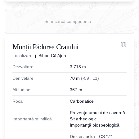
Se încarcă componenta...
Munții Pădurea Craiului
Localizare:
j. Bihor, Călăţea
Dezvoltare
3.713
m
Denivelare
70
m
(
-
59
;
11
)
Altitudine
367
m
Rocă
Carbonatice
Prezenţa ursului de cavernă
Importanță științifică
Sit arheologic
Importanţă biospeologică
Dezso Joska - CS "Z"