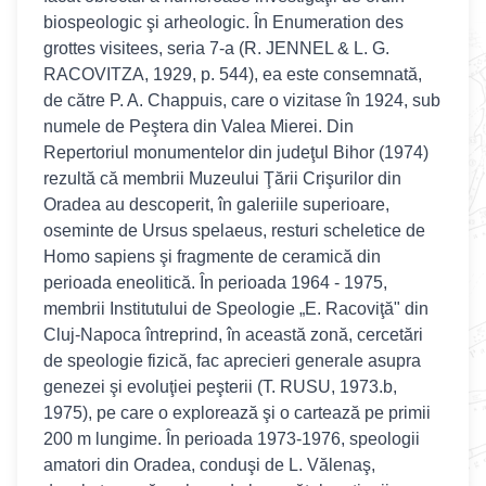
biospeologic şi arheologic. În Enumeration des
grottes visitees, seria 7-a (R. JENNEL & L. G.
RACOVITZA, 1929, p. 544), ea este consemnată,
de către P. A. Chappuis, care o vizitase în 1924, sub
numele de Peştera din Valea Mierei. Din
Repertoriul monumentelor din judeţul Bihor (1974)
rezultă că membrii Muzeului Ţării Crişurilor din
Oradea au descoperit, în galeriile superioare,
oseminte de Ursus spelaeus, resturi scheletice de
Homo sapiens şi fragmente de ceramică din
perioada eneolitică. În perioada 1964 - 1975,
membrii Institutului de Speologie „E. Racoviţă" din
Cluj-Napoca întreprind, în această zonă, cercetări
de speologie fizică, fac aprecieri generale asupra
genezei şi evoluţiei peşterii (T. RUSU, 1973.b,
1975), pe care o explorează şi o cartează pe primii
200 m lungime. În perioada 1973-1976, speologii
amatori din Oradea, conduşi de L. Vălenaş,