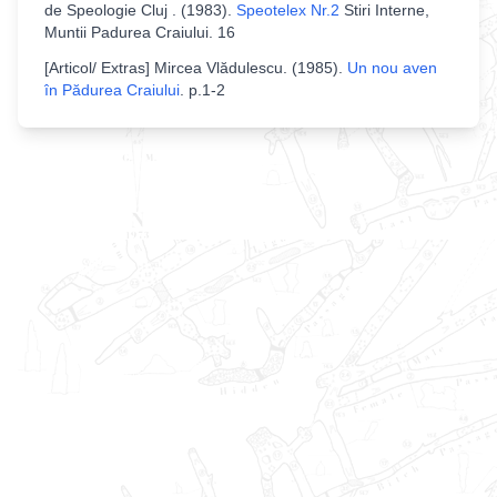
de Speologie Cluj
. (
1983
).
Speotelex Nr.2
Stiri Interne,
Muntii Padurea Craiului
.
16
[
Articol/ Extras
]
Mircea Vlădulescu
. (
1985
).
Un nou aven
în Pădurea Craiului
.
p.1-2