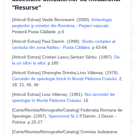
"Resurse"
[
Articol/ Extras
]
Vasile Boroneant
. (
2000
).
Arheologia
peşterilor şi minelor din România - Peşteri naturale
Peșteră Pusta Călățele
.
p.6
[
Articol/ Extras
]
Paul Damm
. (
1998
).
Studiu complex al
carstului din zona Aștileu - Pusta Călățea
.
p.63-66
[
Articol/ Extras
]
Cristian Lascu,Șerban Sârbu
. (
1987
).
De
la un sifon la altul
.
p.180
[
Articol/ Extras
]
Gheorghe Drimba,Liviu Vălenaș
. (
1978
).
Cercetări de speologie fizică în Munții Pădurea Craiului
.
2,
18, 21, 45, 46
[
Articol/ Extras
]
Liviu Vălenaș
. (
1981
).
Noi cercetări de
speologie în Munții Pădurea Craiului
.
15
[
Carte/Revista/Monografie/Catalog
]
Federatia Romana de
Speologie
. (
1997
).
Speomond Nr.2
P.Damm, J.Dezso -
Potriva
.
p.25-27
[
Carte/Revista/Monografie/Catalog
]
Comisia Județeana