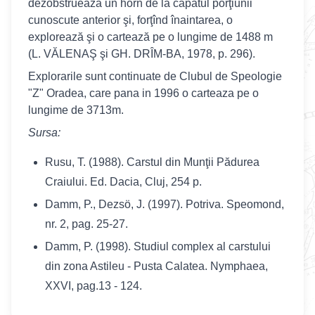
dezobstruează un horn de la capătul porţiunii
cunoscute anterior şi, forţînd înaintarea, o
explorează şi o cartează pe o lungime de 1488 m
(L. VĂLENAŞ şi GH. DRÎM-BA, 1978, p. 296).
Explorarile sunt continuate de Clubul de Speologie
"Z" Oradea, care pana in 1996 o carteaza pe o
lungime de 3713m.
Sursa:
Rusu, T. (1988). Carstul din Munţii Pădurea
Craiului. Ed. Dacia, Cluj, 254 p.
Damm, P., Dezsö, J. (1997). Potriva. Speomond,
nr. 2, pag. 25-27.
Damm, P. (1998). Studiul complex al carstului
din zona Astileu - Pusta Calatea. Nymphaea,
XXVI, pag.13 - 124.