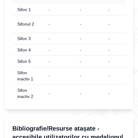
Sifon 1
-
-
-
Sifonul 2
-
-
-
Sifon 3
-
-
-
Sifon 4
-
-
-
Sifon 5
-
-
-
Sifon
-
-
-
inactiv 1
Sifon
-
-
-
inactiv 2
Bibliografie/Resurse atașate -
accesibile utilizatorilor cu medalionul