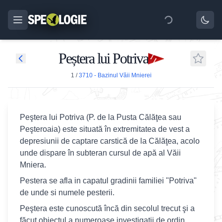
Peștera lui Potriva
1
/
3710 - Bazinul Văii Mnierei
Peştera lui Potriva (P. de la Pusta Călăţea sau
Peşteroaia) este situată în extremitatea de vest a
depresiunii de captare carstică de la Călăţea, acolo
unde dispare în subteran cursul de apă al Văii
Mniera.
Pestera se afla in capatul gradinii familiei "Potriva"
de unde si numele pesterii.
Peştera este cunoscută încă din secolul trecut şi a
făcut obiectul a numeroase investigaţii de ordin