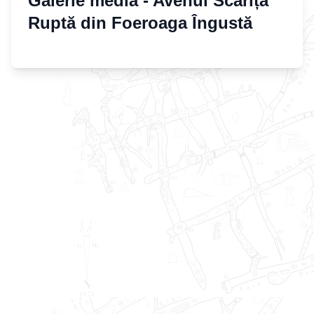
Galerie media -
Avenul Scărița
Ruptă din Foeroaga Îngustă