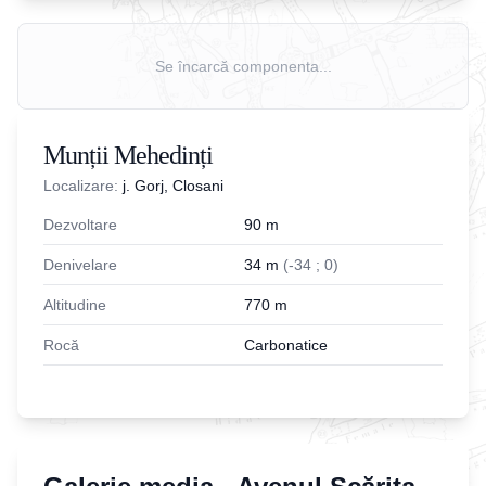
Se încarcă componenta...
Munții Mehedinți
Localizare:
j. Gorj, Closani
Dezvoltare
90
m
Denivelare
34
m
(
-
34
;
0
)
Altitudine
770
m
Rocă
Carbonatice