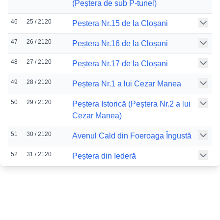
(Peștera de sub P-tunel)
46
25 / 2120
Peștera Nr.15 de la Cloșani
47
26 / 2120
Peștera Nr.16 de la Cloșani
48
27 / 2120
Peștera Nr.17 de la Cloșani
49
28 / 2120
Peștera Nr.1 a lui Cezar Manea
50
29 / 2120
Peștera Istorică (Peștera Nr.2 a lui
Cezar Manea)
51
30 / 2120
Avenul Cald din Foeroaga Îngustă
52
31 / 2120
Peștera din Iederă