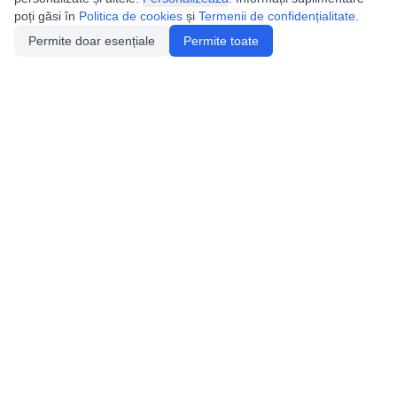
poți găsi în
Politica de cookies
și
Termenii de confidențialitate
.
Permite doar esențiale
Permite toate
Utile
Legislatie
Autorizație de acces
Definiții și Explicații
Calendar/Evenimente
Verificare date pesteri
Speologie