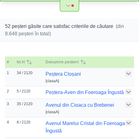
52 peșteri găsite care satisfac criteriile de căutare
(din
8.648
peșteri în total)
#
Nr.H
Denumire pesterii
1
34 / 2120
Peștera Cloșani
[
clasaA
]
2
5 / 2120
Peștera-Aven din Foeroaga Îngustă
3
35 / 2120
Avenul din Cioaca cu Brebenei
[
clasaA
]
4
8 / 2120
Avenul Marelui Cristal din Foeroaga
Îngustă