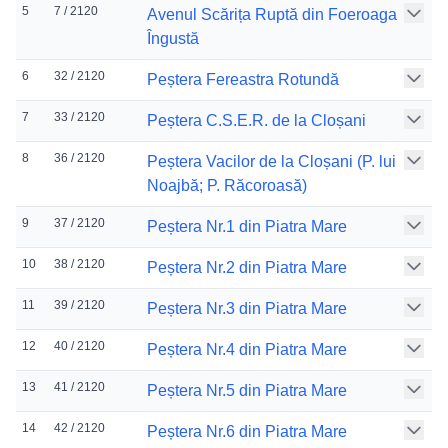
5
7 / 2120
Avenul Scărița Ruptă din Foeroaga
Îngustă
6
32 / 2120
Peștera Fereastra Rotundă
7
33 / 2120
Peștera C.S.E.R. de la Cloșani
8
36 / 2120
Peștera Vacilor de la Cloșani (P. lui
Noajbă; P. Răcoroasă)
9
37 / 2120
Peștera Nr.1 din Piatra Mare
10
38 / 2120
Peștera Nr.2 din Piatra Mare
11
39 / 2120
Peștera Nr.3 din Piatra Mare
12
40 / 2120
Peștera Nr.4 din Piatra Mare
13
41 / 2120
Peștera Nr.5 din Piatra Mare
14
42 / 2120
Peștera Nr.6 din Piatra Mare