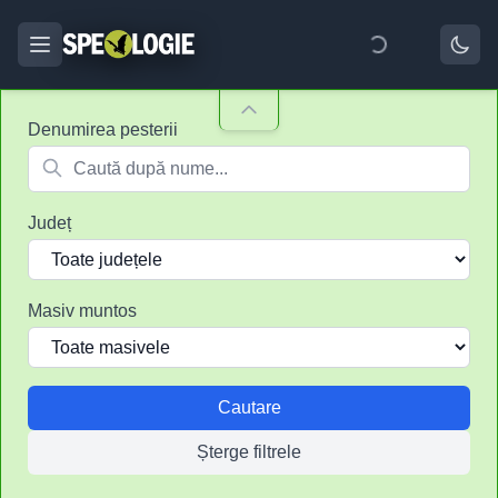
Denumirea pesterii
Județ
Masiv muntos
Cautare
Șterge filtrele