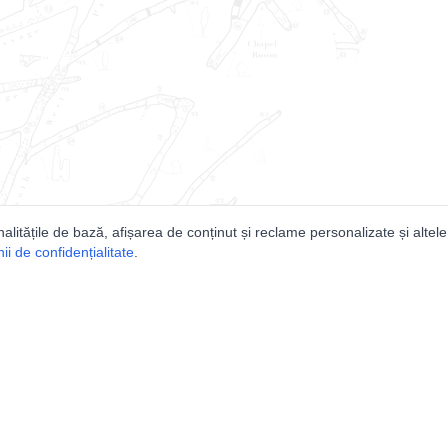
nalitățile de bază, afișarea de conținut și reclame personalizate și altele
i de confidențialitate
.
e
Comunitatea
Peşterilor din România
Lista Utilizatorilor