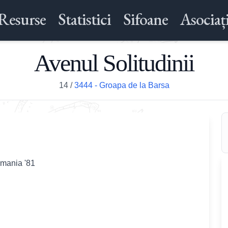
Resurse
Statistici
Sifoane
Asociați
Avenul Solitudinii
14
/
3444 - Groapa de la Barsa
omania '81