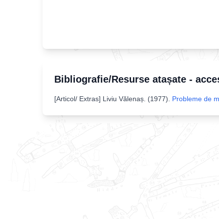
Bibliografie/Resurse atașate - acce
[
Articol/ Extras
]
Liviu Vălenaș
. (
1977
).
Probleme de mor