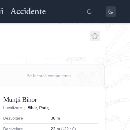
i
Accidente
Se încarcă componenta...
Munții Bihor
Localizare:
j. Bihor, Padiş
Dezvoltare
30
m
Denivelare
22
m
(
-
22
;
0
)