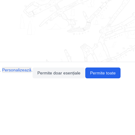
.
Personalizează
.
Permite doar esențiale
Permite toate
Pentru întrebări sau sugestii, contactează-ne
prin email (
contact@speologie.org
) sau intră
pe
slack
.