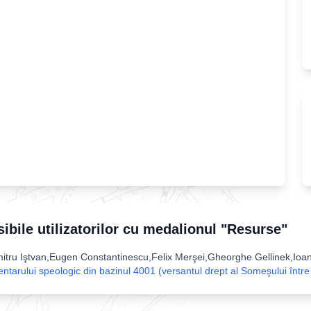
sibile utilizatorilor cu medalionul "Resurse"
ru Iştvan,Eugen Constantinescu,Felix Merşei,Gheorghe Gellinek,Ioan 
entarului speologic din bazinul 4001 (versantul drept al Someşului între