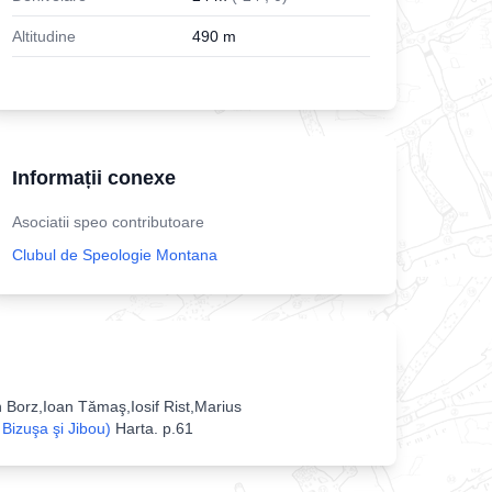
Altitudine
490
m
Informații conexe
Asociatii speo contributoare
Clubul de Speologie Montana
Borz,Ioan Tămaş,Iosif Rist,Marius
 Bizuşa şi Jibou)
Harta
.
p.61