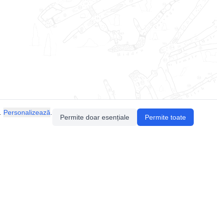
.
Personalizează
.
Permite doar esențiale
Permite toate
Pentru întrebări sau sugestii, contactează-ne
prin email (
contact@speologie.org
) sau intră
pe
slack
.