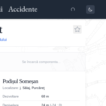
i
Accidente
t
dului
Se încarcă componenta...
Podișul Someșan
Localizare:
j. Sălaj, Purcăreţ
Dezvoltare
68
m
Denivelare
24
m
(
-
24
;
0
)