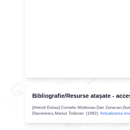
Bibliografie/Resurse atașate - acce
[
Articol/ Extras
]
Corneliu Moldovan,Dan Zenecan,Dumit
Diaconescu,Marius Todoran
. (
1992
).
Actualizarea inv