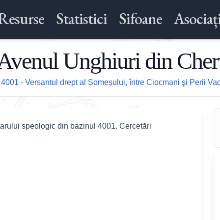
Resurse
Statistici
Sifoane
Asociați
Avenul Unghiuri din Cher
/
4001 - Versantul drept al Someșului, între Ciocmani şi Perii Va
tarului speologic din bazinul 4001. Cercetări