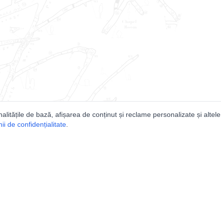
nalitățile de bază, afișarea de conținut și reclame personalizate și altele
i de confidențialitate
.
e
Comunitatea
Peşterilor din România
Lista Utilizatorilor