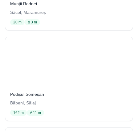
Munții Rodnei
Săcel, Maramureş
20 m
Δ 3 m
Peştera de la Băbeni
8 / 4001
Podișul Someșan
Băbeni, Sălaj
162 m
Δ 11 m