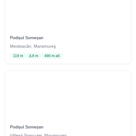
Peştera din Unghiuri
4 / 4001
Podișul Someșan
Mesteacăn, Maramureş
119 m
Δ 8 m
490 m alt.
Peştera din Valea Rea de la Vălenii Şomcutei
1 / 4002
Podișul Someșan
Vălenii Şomcutei, Maramureş