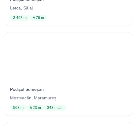
Letca, Sălaj
3.493 m
Δ 76 m
Peștera din Ciungi
3 / 4001
Podișul Someșan
Mesteacăn, Maramureş
568 m
Δ 23 m
348 m alt.