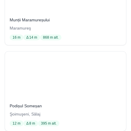
6 / 1002
Munții Maramureșului
Maramureş
16 m
Δ 14 m
868 m alt.
Avenul din Plantaţia de sub Coastă
94 / 4001
Podișul Someșan
Şoimuşeni, Sălaj
12 m
Δ 8 m
395 m alt.