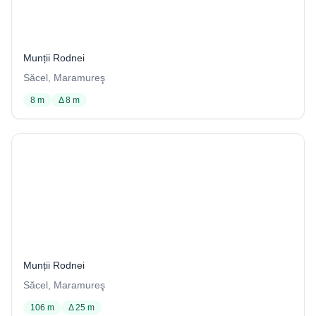
Avenul cu Fereastră
22 / 1029
Munții Rodnei
Săcel, Maramureş
8 m
Δ 8 m
Avenul de sub stâna de la Ponorul Izei
10 / 1029
Munții Rodnei
Săcel, Maramureş
106 m
Δ 25 m