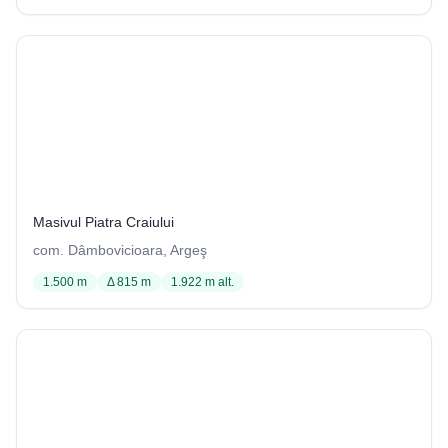
Avenul de sub Vârful Grind
203 / 1262
Masivul Piatra Craiului
com. Dâmbovicioara, Argeş
1.500 m
Δ 815 m
1.922 m alt.
Avenul din dealul Tocarnea