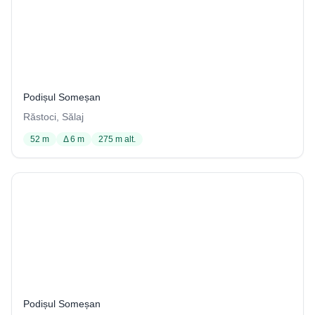
Peştera din Izbucul Zugău
108 / 4001
Podișul Someșan
Răstoci, Sălaj
52 m
Δ 6 m
275 m alt.
Peştera din Pancu
5 / 4001
Podișul Someșan