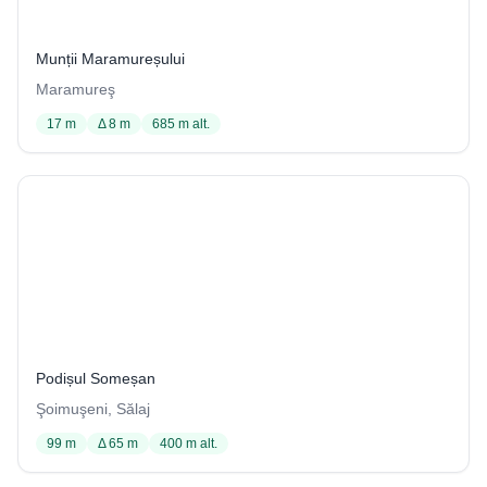
7 / 1002
Munții Maramureșului
Maramureş
17 m
Δ 8 m
685 m alt.
Avenul lui Ioji de sub Coastă
95 / 4001
Podișul Someșan
Şoimuşeni, Sălaj
99 m
Δ 65 m
400 m alt.