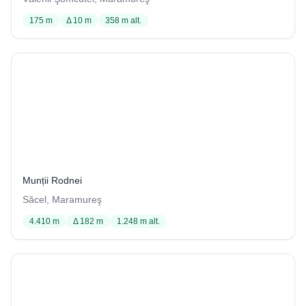
175 m
Δ 10 m
358 m alt.
Peștera Iza
1 / 1029
Munții Rodnei
Săcel, Maramureş
4.410 m
Δ 182 m
1.248 m alt.