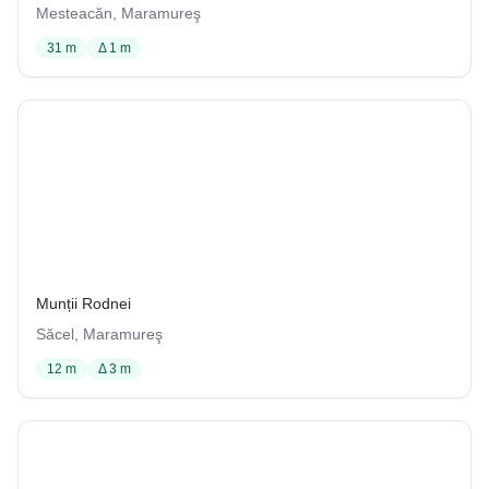
Mesteacăn, Maramureş
31 m
Δ 1 m
Peștera din Tabără
2 / 1029
Munții Rodnei
Săcel, Maramureş
12 m
Δ 3 m