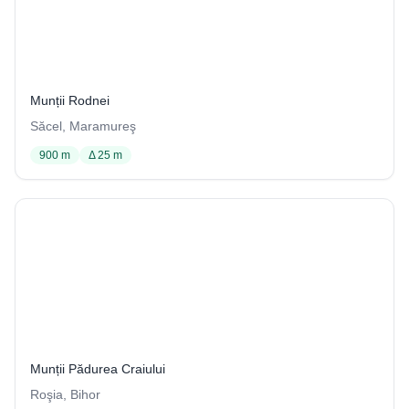
Peştera Izvorul Izei / Peştera de la Izbuc
6 / 1029
Munții Rodnei
Săcel, Maramureş
900 m
Δ 25 m
Peştera Jurcanilor
12 / 3704
Munții Pădurea Craiului
Roşia, Bihor