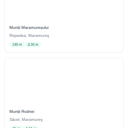
Peştera Mare cu portal din stânca Moloşnaia
6 / 1000
Munții Maramureșului
Repedea, Maramureş
190 m
Δ 30 m
Peştera nr. 2 de la Ponorul Măgurii
4 / 1029
Munții Rodnei
Săcel, Maramureş