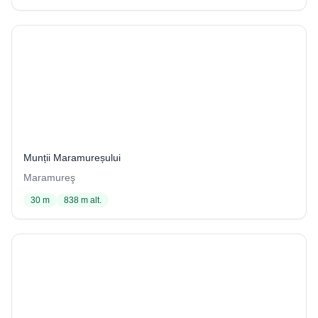
Peștera nr.3 din dealul Tocarnea
3 / 1002
Munții Maramureșului
Maramureş
30 m
838 m alt.
Peștera nr.4 din dealul Tocarnea