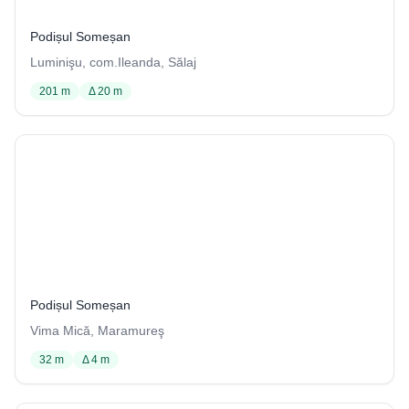
Podișul Someșan
Luminişu, com.Ileanda, Sălaj
201 m
Δ 20 m
Gaura din Cetăţea de la Vima Mică
5 / 4003
Podișul Someșan
Vima Mică, Maramureş
32 m
Δ 4 m