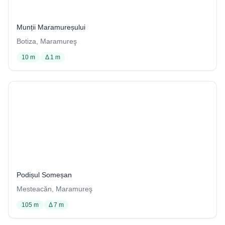
? / 1010
Munții Maramureșului
Botiza, Maramureş
10 m
Δ 1 m
Peştera Vulpii de sub Poiană
69 / 4001
Podișul Someșan
Mesteacăn, Maramureş
105 m
Δ 7 m