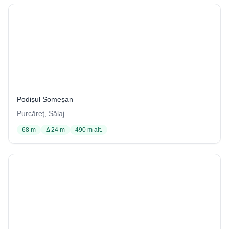
Avenul Unghiuri din Chert
74 / 4001
Podișul Someșan
Purcăreţ, Sălaj
68 m
Δ 24 m
490 m alt.
Fântâna lui Pavel
120 / 4001