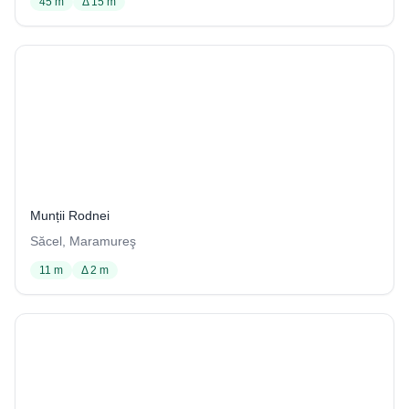
45 m
Δ 15 m
Peştera nr. 3 de la Ponorul Măgurii
5 / 1029
Munții Rodnei
Săcel, Maramureş
11 m
Δ 2 m