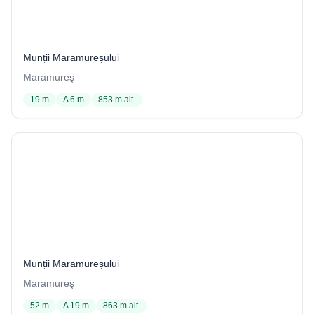
Peștera nr.1 din dealul Tocarnea
1 / 1002
Munții Maramureșului
Maramureş
19 m
Δ 6 m
853 m alt.
Peștera nr.2 din dealul Tocarnea
2 / 1002
Munții Maramureșului
Maramureş
52 m
Δ 19 m
863 m alt.