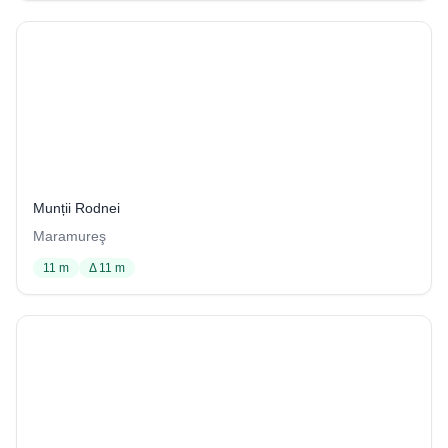
Avenul din Preluca de sub Bătrâna
7 / 1029
Munții Rodnei
Maramureş
11 m
Δ 11 m
Avenul din Valea Senderschi