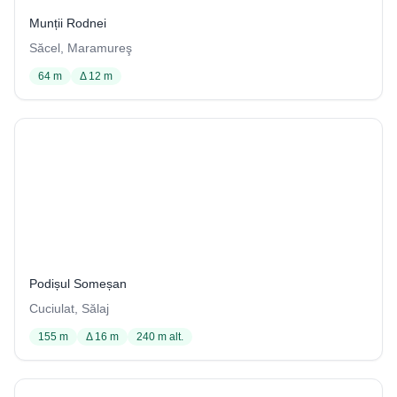
Munții Rodnei
Săcel, Maramureş
64 m
Δ 12 m
Peştera cu Argilă din Dosul Zăpodiei
89 / 4001
Podișul Someșan
Cuciulat, Sălaj
155 m
Δ 16 m
240 m alt.