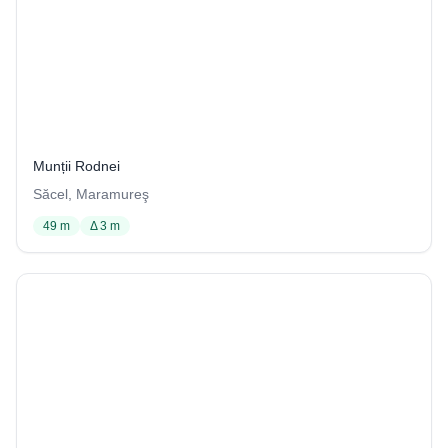
Peștera cu Lapte
3 / 1029
Munții Rodnei
Săcel, Maramureş
49 m
Δ 3 m
Peştera cu Săliţă
23 / 1029