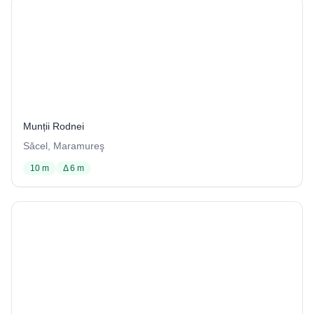
Izvorul Albastru al Izei (Peştera Izbucul Izei)
37 / 1029
Munții Rodnei
Săcel, Maramureş
10 m
Δ 6 m
Peştera cu apă din Ponoare
8 / 1029