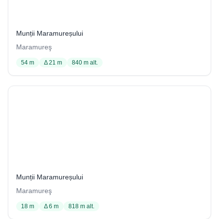
4 / 1002
Munții Maramureșului
Maramureş
54 m
Δ 21 m
840 m alt.
Peștera nr.5 din dealul Tocarnea
5 / 1002
Munții Maramureșului
Maramureş
18 m
Δ 6 m
818 m alt.