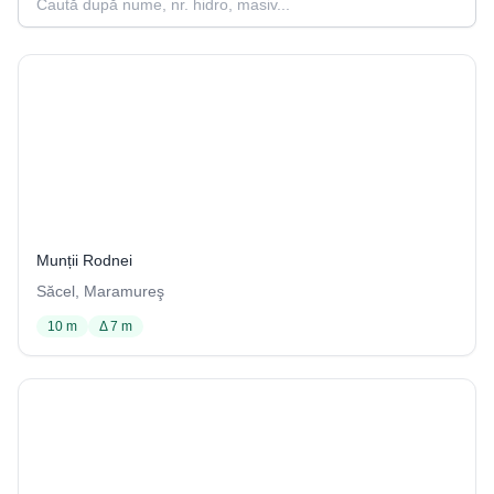
Avenul cu apă din Ponoare
9 / 1029
Munții Rodnei
Săcel, Maramureş
10 m
Δ 7 m