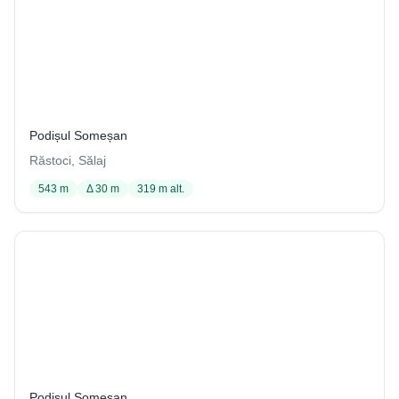
Peştera de la Măgurici de la Răstoci
37 / 4001
Podișul Someșan
Răstoci, Sălaj
543 m
Δ 30 m
319 m alt.
Peştera de la Moara lui Pocol
103 / 4001
Podișul Someșan