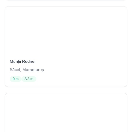
Peştera Scurtă
24 / 1029
Munții Rodnei
Săcel, Maramureş
9 m
Δ 3 m
Peștera Vizuină din Piatra Țâncului