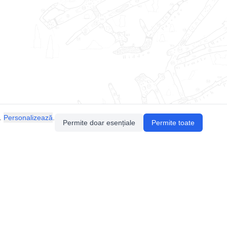
.
Personalizează
.
Permite doar esențiale
Permite toate
Pentru întrebări sau sugestii, contactează-ne
prin email (
contact@speologie.org
) sau intră
pe
slack
.