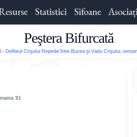
Resurse
Statistici
Sifoane
Asociați
Peştera Bifurcată
 - Defileul Crişului Repede între Bucea şi Vadu Crişului, versan
omania '81