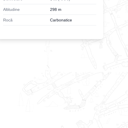
Altitudine
298
m
Rocă
Carbonatice