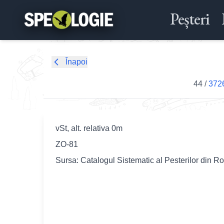
Peșteri
Înapoi
44
/
3726
vSt, alt. relativa 0m
ZO-81
Sursa: Catalogul Sistematic al Pesterilor din R