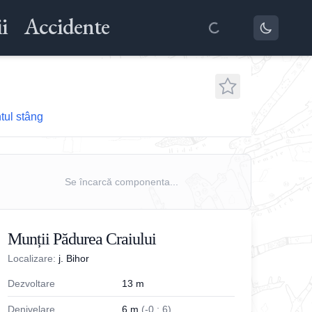
i
Accidente
tul stâng
Se încarcă componenta...
Munții Pădurea Craiului
Localizare:
j. Bihor
Dezvoltare
13
m
Denivelare
6
m
(
-
0
;
6
)