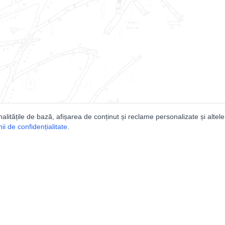
nalitățile de bază, afișarea de conținut și reclame personalizate și altele
i de confidențialitate
.
e
Comunitatea
Peşterilor din România
Lista Utilizatorilor