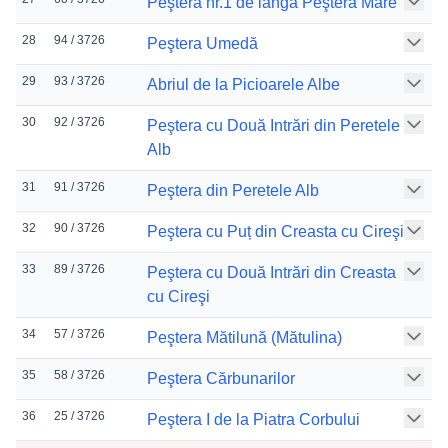
Peştera nr.1 de lângă Peştera Mare
28
94 / 3726
Peştera Umedă
29
93 / 3726
Abriul de la Picioarele Albe
30
92 / 3726
Peştera cu Două Intrări din Peretele
Alb
31
91 / 3726
Peştera din Peretele Alb
32
90 / 3726
Peştera cu Puț din Creasta cu Cireşi
33
89 / 3726
Peştera cu Două Intrări din Creasta
cu Cireşi
34
57 / 3726
Peştera Mătilună (Mătulina)
35
58 / 3726
Peştera Cărbunarilor
36
25 / 3726
Peştera I de la Piatra Corbului