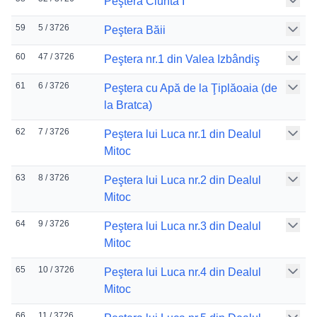
Peştera Ciunta I
59
5 / 3726
Peştera Băii
60
47 / 3726
Peştera nr.1 din Valea Izbândiş
61
6 / 3726
Peştera cu Apă de la Ţiplăoaia (de
la Bratca)
62
7 / 3726
Peştera lui Luca nr.1 din Dealul
Mitoc
63
8 / 3726
Peştera lui Luca nr.2 din Dealul
Mitoc
64
9 / 3726
Peştera lui Luca nr.3 din Dealul
Mitoc
65
10 / 3726
Peştera lui Luca nr.4 din Dealul
Mitoc
66
11 / 3726