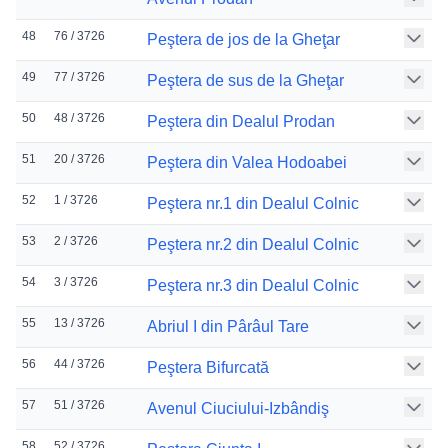
48
76 / 3726
Peştera de jos de la Gheţar
49
77 / 3726
Peştera de sus de la Gheţar
50
48 / 3726
Peştera din Dealul Prodan
51
20 / 3726
Peştera din Valea Hodoabei
52
1 / 3726
Peştera nr.1 din Dealul Colnic
53
2 / 3726
Peştera nr.2 din Dealul Colnic
54
3 / 3726
Peştera nr.3 din Dealul Colnic
55
13 / 3726
Abriul I din Pârâul Tare
56
44 / 3726
Peştera Bifurcată
57
51 / 3726
Avenul Ciuciului-Izbândiş
58
52 / 3726