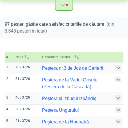
97 peșteri găsite care satisfac criteriile de căutare
(din
8.648
peșteri în total)
#
Nr.H
Denumire pesterii
1
73 / 3726
Peştera nr.3 de Jos de Carieră
2
61 / 3726
Peștera de la Vadul Crișului
(Peștera de la Cascadă)
3
46 / 3726
Peştera şi Izbucul Izbândiş
4
30 / 3726
Peştera Ungurului
5
21 / 3726
Peştera de la Hodoabă