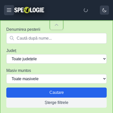
Denumirea pesterii
Județ
Masiv muntos
Cautare
Șterge filtrele