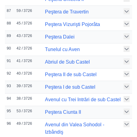
87
59 / 3726
Peştera de Travertin
88
45 / 3726
Peştera Vizurişti Pojorâta
89
43 / 3726
Peştera Dalei
90
42 / 3726
Tunelul cu Aven
91
41 / 3726
Abriul de Sub Castel
92
40 / 3726
Peştera II de sub Castel
93
39 / 3726
Peştera I de sub Castel
94
38 / 3726
Avenul cu Trei Intrări de sub Castel
95
53 / 3726
Peştera Ciunta II
96
49 / 3726
Avenul din Valea Sohodol -
Izbândiş