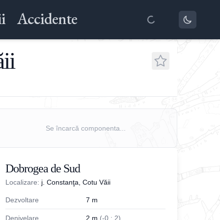
i
Accidente
ii
Se încarcă componenta...
Dobrogea de Sud
Localizare:
j. Constanţa, Cotu Văii
Dezvoltare
7
m
Denivelare
2
m
(
-
0
;
2
)