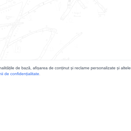
nalitățile de bază, afișarea de conținut și reclame personalizate și altele
i de confidențialitate
.
e
Comunitatea
Peşterilor din România
Lista Utilizatorilor