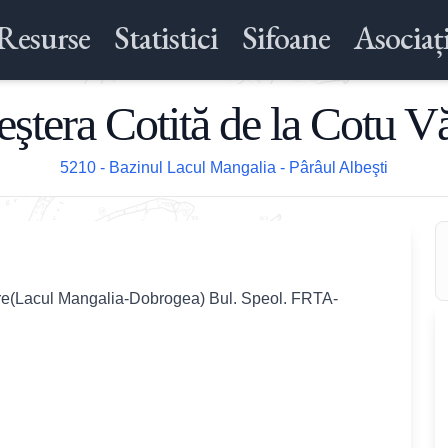
Resurse
Statistici
Sifoane
Asociați
eştera Cotită de la Cotu Vă
5210 - Bazinul Lacul Mangalia - Pârâul Albeşti
are(Lacul Mangalia-Dobrogea) Bul. Speol. FRTA-