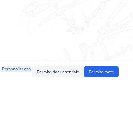
.
Personalizează
.
Permite doar esențiale
Permite toate
Pentru întrebări sau sugestii, contactează-ne
prin email (
contact@speologie.org
) sau intră
pe
slack
.