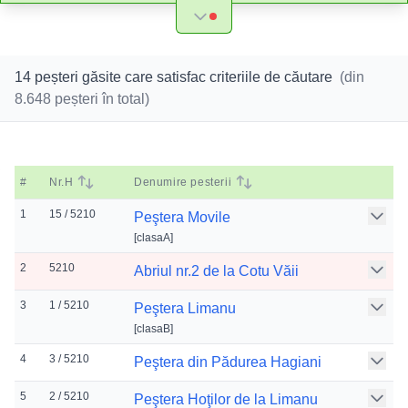
14 peșteri găsite care satisfac criteriile de căutare
(din
8.648
peșteri în total)
#
Nr.H
Denumire pesterii
1
15 / 5210
Peştera Movile
[
clasaA
]
2
5210
Abriul nr.2 de la Cotu Văii
3
1 / 5210
Peştera Limanu
[
clasaB
]
4
3 / 5210
Peştera din Pădurea Hagiani
5
2 / 5210
Peştera Hoţilor de la Limanu