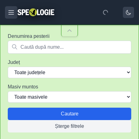
Denumirea pesterii
Județ
Masiv muntos
Cautare
Șterge filtrele