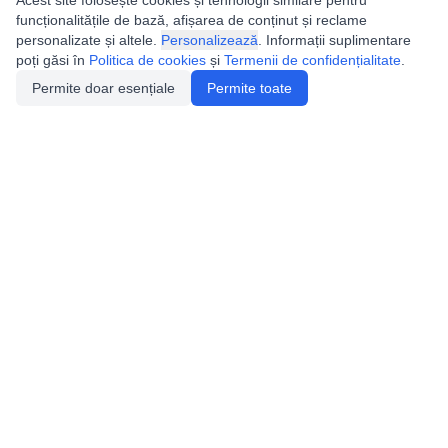
Acest site folosește cookies și tehnologii similare pentru
funcționalitățile de bază, afișarea de conținut și reclame
personalizate și altele.
Personalizează
. Informații suplimentare
poți găsi în
Politica de cookies
și
Termenii de confidențialitate
.
Permite doar esențiale
Permite toate
Utile
Legislatie
Autorizație de acces
Definiții și Explicații
Calendar/Evenimente
Verificare date pesteri