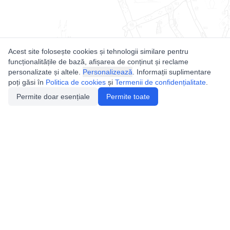
Acest site folosește cookies și tehnologii similare pentru
funcționalitățile de bază, afișarea de conținut și reclame
personalizate și altele.
Personalizează
. Informații suplimentare
poți găsi în
Politica de cookies
și
Termenii de confidențialitate
.
Permite doar esențiale
Permite toate
Utile
Legislatie
Autorizație de acces
Definiții și Explicații