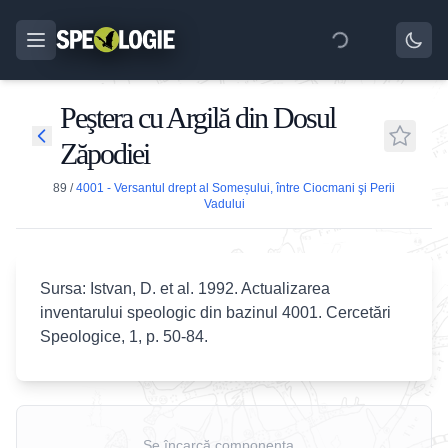
Peştera cu Argilă din Dosul
Zăpodiei
89
/
4001 - Versantul drept al Someșului, între Ciocmani şi Perii
Vadului
Sursa: Istvan, D. et al. 1992. Actualizarea
inventarului speologic din bazinul 4001. Cercetări
Speologice, 1, p. 50-84.
Se încarcă componenta...