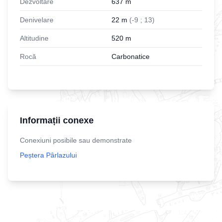
Dezvoltare
637
m
Denivelare
22
m
(
-
9
;
13
)
Altitudine
520
m
Rocă
Carbonatice
Informații conexe
Conexiuni posibile sau demonstrate
Peștera Pârlazului