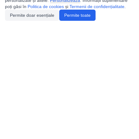
personalizate și altele.
Personalizează
. Informații suplimentare
poți găsi în
Politica de cookies
și
Termenii de confidențialitate
.
Permite doar esențiale
Permite toate
Utile
Legislatie
Autorizație de acces
Definiții și Explicații
Calendar/Evenimente
Verificare date pesteri
Speologie