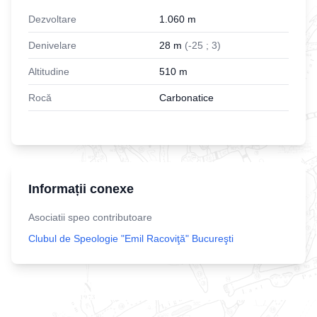
Dezvoltare
1.060
m
Denivelare
28
m
(
-
25
;
3
)
Altitudine
510
m
Rocă
Carbonatice
Informații conexe
Asociatii speo contributoare
Clubul de Speologie "Emil Racoviţă" Bucureşti