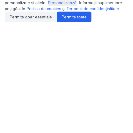
personalizate și altele.
Personalizează
. Informații suplimentare
poți găsi în
Politica de cookies
și
Termenii de confidențialitate
.
Permite doar esențiale
Permite toate
Utile
Legislatie
Autorizație de acces
Definiții și Explicații
Calendar/Evenimente
Verificare date pesteri
Speologie