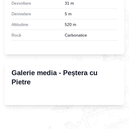
Dezvoltare
31
m
Denivelare
5
m
Altitudine
520
m
Rocă
Carbonatice
Galerie media -
Peștera cu
Pietre