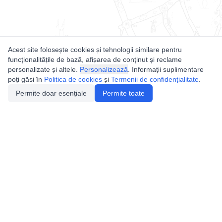
Acest site folosește cookies și tehnologii similare pentru
funcționalitățile de bază, afișarea de conținut și reclame
personalizate și altele.
Personalizează
. Informații suplimentare
poți găsi în
Politica de cookies
și
Termenii de confidențialitate
.
Permite doar esențiale
Permite toate
Utile
Legislatie
Autorizație de acces
Definiții și Explicații