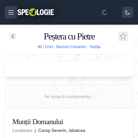
Peștera cu Pietre
90
/
2243 - Bazinul Comarnic - Topliţa
Se încarcă componenta...
Munții Domanului
Localizare:
j. Caraş-Severin, Iabalcea