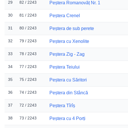
29
82 / 2243
Peștera Romanovăț Nr. 1
30
81 / 2243
Peștera Crenel
31
80 / 2243
Peștera de sub perete
32
79 / 2243
Peștera cu Xenolite
33
78 / 2243
Peștera Zig - Zag
34
77 / 2243
Peștera Teiului
35
75 / 2243
Peștera cu Săritori
36
74 / 2243
Peștera din Stâncă
37
72 / 2243
Peștera Tîrîș
38
73 / 2243
Peștera cu 4 Porți