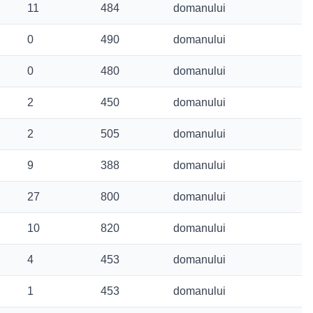
11
484
domanului
0
490
domanului
0
480
domanului
2
450
domanului
2
505
domanului
9
388
domanului
27
800
domanului
10
820
domanului
4
453
domanului
1
453
domanului