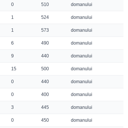
0
510
domanului
1
524
domanului
1
573
domanului
6
490
domanului
9
440
domanului
15
500
domanului
0
440
domanului
0
400
domanului
3
445
domanului
0
450
domanului