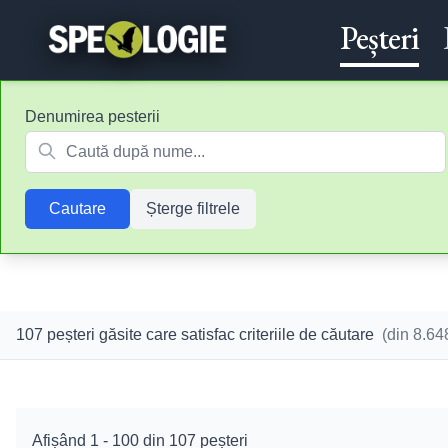
Peșteri
Denumirea pesterii
Cautare
Șterge filtrele
107 peșteri găsite care satisfac criteriile de căutare
(din
8.64
Afișând
1
-
100
din
107
peșteri