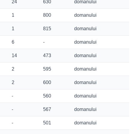
24
630
domanului
1
800
domanului
1
815
domanului
6
-
domanului
14
473
domanului
2
595
domanului
2
600
domanului
-
560
domanului
-
567
domanului
-
501
domanului