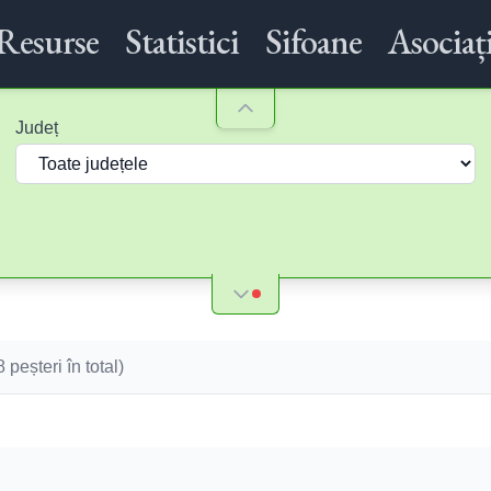
Resurse
Statistici
Sifoane
Asociați
Județ
8
peșteri în total)