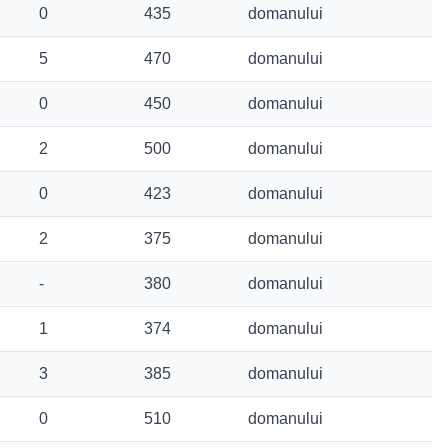
0
435
domanului
5
470
domanului
0
450
domanului
2
500
domanului
0
423
domanului
2
375
domanului
-
380
domanului
1
374
domanului
3
385
domanului
0
510
domanului