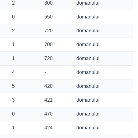
2
800
domanului
0
550
domanului
2
720
domanului
1
700
domanului
1
720
domanului
4
-
domanului
5
420
domanului
3
421
domanului
0
470
domanului
1
424
domanului