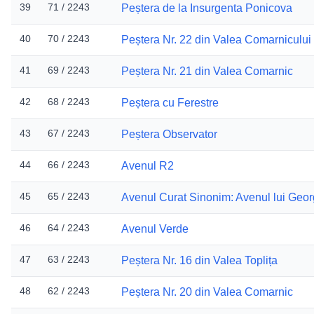
39
71 / 2243
Peștera de la Insurgenta Ponicova
40
70 / 2243
Peștera Nr. 22 din Valea Comarnicului
41
69 / 2243
Peștera Nr. 21 din Valea Comarnic
42
68 / 2243
Peștera cu Ferestre
43
67 / 2243
Peștera Observator
44
66 / 2243
Avenul R2
45
65 / 2243
Avenul Curat Sinonim: Avenul lui Geo
46
64 / 2243
Avenul Verde
47
63 / 2243
Peștera Nr. 16 din Valea Toplița
48
62 / 2243
Peștera Nr. 20 din Valea Comarnic