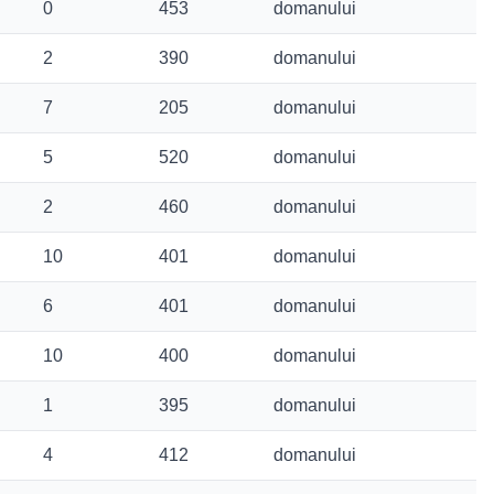
0
453
domanului
2
390
domanului
7
205
domanului
5
520
domanului
2
460
domanului
10
401
domanului
6
401
domanului
10
400
domanului
1
395
domanului
4
412
domanului