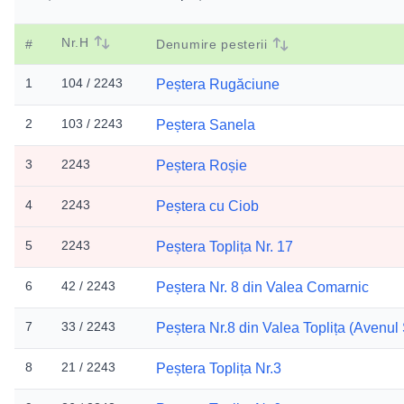
Nr.H
#
Denumire pesterii
1
104 / 2243
Peștera Rugăciune
2
103 / 2243
Peștera Sanela
3
2243
Peștera Roșie
4
2243
Peștera cu Ciob
5
2243
Peștera Toplița Nr. 17
6
42 / 2243
Peștera Nr. 8 din Valea Comarnic
7
33 / 2243
Peștera Nr.8 din Valea Toplița (Avenul
8
21 / 2243
Peștera Toplița Nr.3