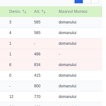
Deniv.
Alt.
Masivul Muntos
3
585
domanului
4
585
domanului
1
-
domanului
1
486
-
6
834
domanului
0
415
domanului
-
800
domanului
12
770
domanului