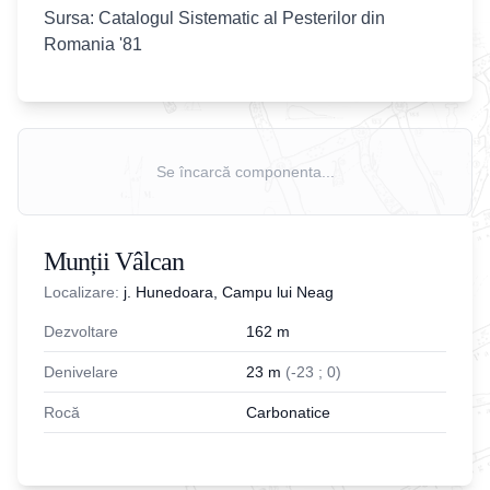
Sursa: Catalogul Sistematic al Pesterilor din
Romania '81
Se încarcă componenta...
Munții Vâlcan
Localizare:
j. Hunedoara, Campu lui Neag
Dezvoltare
162
m
Denivelare
23
m
(
-
23
;
0
)
Rocă
Carbonatice