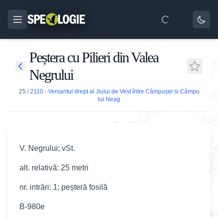
Peștera cu Pilieri din Valea
Negrului
25
/
2110 - Versantul drept al Jiului de Vest între Câmpușel si Câmpu
lui Neag
V. Negrului; vSt.
alt. relativă: 25 metri
nr. intrări: 1; peșteră fosilă
B-980e