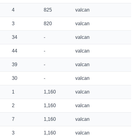
4
825
valcan
3
820
valcan
34
-
valcan
44
-
valcan
39
-
valcan
30
-
valcan
1
1,160
valcan
2
1,160
valcan
7
1,160
valcan
3
1,160
valcan