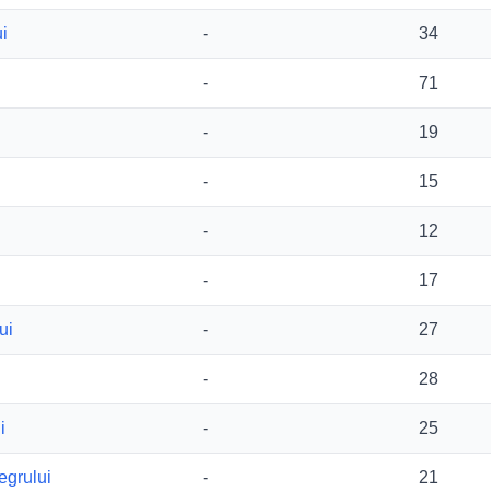
i
-
34
-
71
-
19
-
15
-
12
-
17
ui
-
27
-
28
i
-
25
egrului
-
21