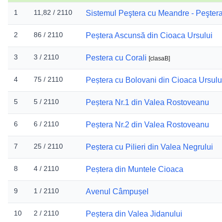
1
11,82 / 2110
Sistemul Peştera cu Meandre - Peştera
2
86 / 2110
Peștera Ascunsă din Cioaca Ursului
3
3 / 2110
Pestera cu Corali
[
clasaB
]
4
75 / 2110
Peștera cu Bolovani din Cioaca Ursulu
5
5 / 2110
Peștera Nr.1 din Valea Rostoveanu
6
6 / 2110
Peștera Nr.2 din Valea Rostoveanu
7
25 / 2110
Peștera cu Pilieri din Valea Negrului
8
4 / 2110
Peștera din Muntele Cioaca
9
1 / 2110
Avenul Câmpușel
10
2 / 2110
Peștera din Valea Jidanului