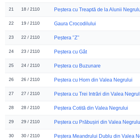
21
18 / 2110
Peștera cu Treaptă de la Alunii Negrulu
22
19 / 2110
Gaura Crocodilului
23
22 / 2110
Peștera "Z"
24
23 / 2110
Peștera cu Gât
25
24 / 2110
Peștera cu Buzunare
26
26 / 2110
Peștera cu Horn din Valea Negrului
27
27 / 2110
Peștera cu Trei Intrări din Valea Negrul
28
28 / 2110
Peștera Cotită din Valea Negrului
29
29 / 2110
Peștera cu Prăbușiri din Valea Negrulu
30
30 / 2110
Peștera Meandrului Dublu din Valea N