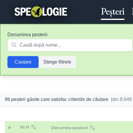
Peșteri
Denumirea pesterii
Cautare
Șterge filtrele
96 peșteri găsite care satisfac criteriile de căutare
(din
8.648
Nr.H
#
Denumire pesterii