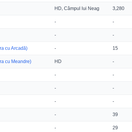
HD, Câmpul lui Neag
3,280
-
-
-
-
ra cu Arcadă)
-
15
era cu Meandre)
HD
-
-
-
-
-
-
-
-
39
-
29