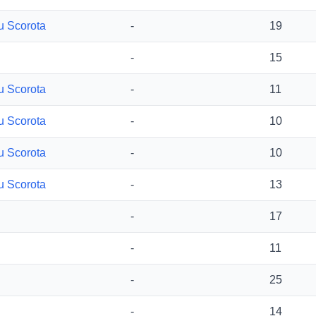
cu Scorota
-
19
-
15
cu Scorota
-
11
cu Scorota
-
10
cu Scorota
-
10
cu Scorota
-
13
i
-
17
i
-
11
i
-
25
i
-
14