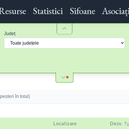
Resurse
Statistici
Sifoane
Asociați
Județ
peșteri în total)
Localizare
Dezv.