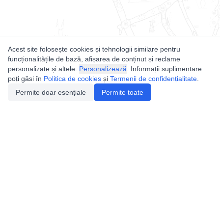
Acest site folosește cookies și tehnologii similare pentru
funcționalitățile de bază, afișarea de conținut și reclame
personalizate și altele.
Personalizează
. Informații suplimentare
poți găsi în
Politica de cookies
și
Termenii de confidențialitate
.
Permite doar esențiale
Permite toate
Utile
Legislatie
Autorizație de acces
Definiții și Explicații