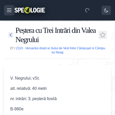
Peștera cu Trei Intrări din Valea
Negrului
27
/
2110 - Versantul drept al Jiului de Vest între Câmpușel si Câmpu
lui Neag
V. Negrului; vSt.
alt. relativă: 40 metri
nr. intrări: 3; peșteră fosilă
B-980e