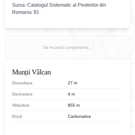
Sursa: Catalogul Sistematic al Pesterilor din
Romania '81
Se încarcă componenta...
Munții Vâlcan
Dezvoltare
27
m
Denivelare
4
m
Altitudine
855
m
Rocă
Carbonatice