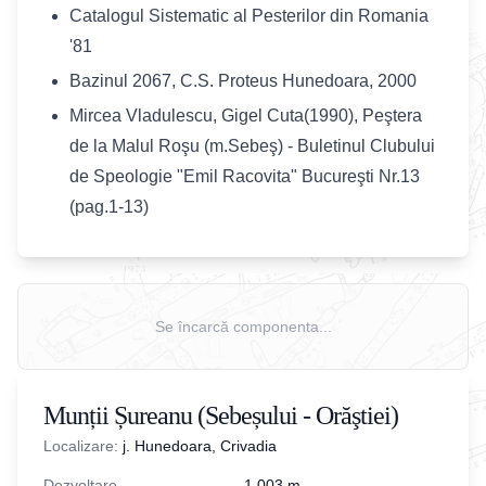
Catalogul Sistematic al Pesterilor din Romania
'81
Bazinul 2067, C.S. Proteus Hunedoara, 2000
Mircea Vladulescu, Gigel Cuta(1990), Peştera
de la Malul Roşu (m.Sebeş) - Buletinul Clubului
de Speologie "Emil Racovita" Bucureşti Nr.13
(pag.1-13)
Se încarcă componenta...
Munții Șureanu (Sebeșului - Orăştiei)
Localizare:
j. Hunedoara, Crivadia
Dezvoltare
1.003
m