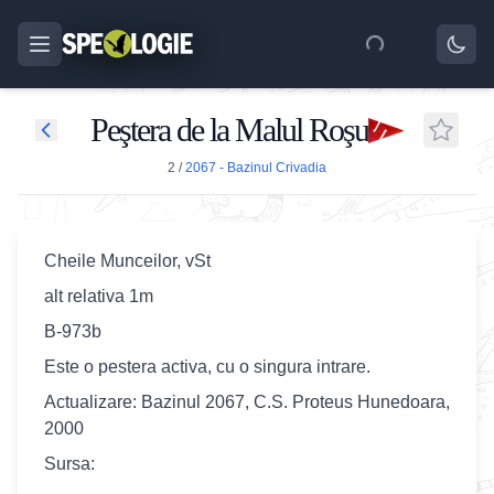
Peştera de la Malul Roşu
2
/
2067 - Bazinul Crivadia
Cheile Munceilor, vSt
alt relativa 1m
B-973b
Este o pestera activa, cu o singura intrare.
Actualizare: Bazinul 2067, C.S. Proteus Hunedoara,
2000
Sursa: