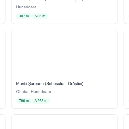
Hunedoara
307 m
Δ 86 m
Avenul din Dosu Lăcșorului
16 / 2064
Munții Șureanu (Sebeșului - Orăştiei)
Ohaba, Hunedoara
796 m
Δ 268 m