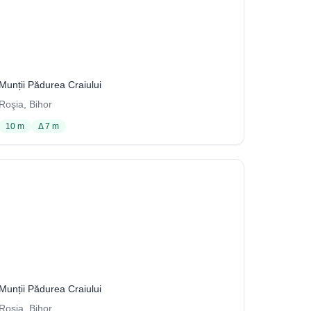
Hornul V5
129 / 3704
Munții Pădurea Craiului
Roşia, Bihor
10 m
Δ 7 m
J3
105 / 3704
Munții Pădurea Craiului
Roşia, Bihor