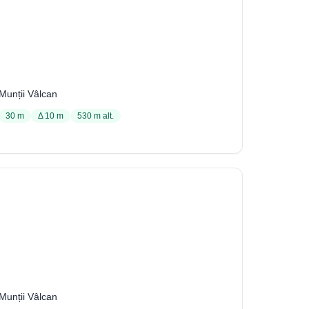
Avenul Începătorilor
230 / 2114
Munții Vâlcan
30 m
Δ 10 m
530 m alt.
Avenul Perseverenței din Bordul Dobriței
2113
Munții Vâlcan