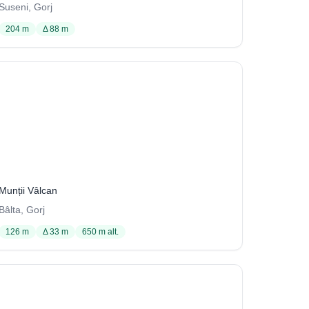
Suseni, Gorj
204 m
Δ 88 m
Clocoticiul din Fața Lacului
4 / 2115
Munții Vâlcan
Bâlta, Gorj
126 m
Δ 33 m
650 m alt.