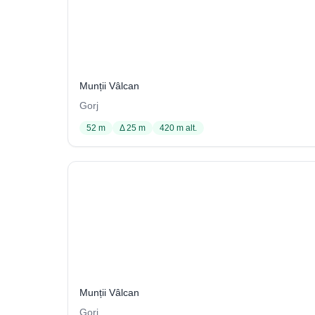
Clocotnicul 2 din Cheile Sohodolului
26 / 2114
Munții Vâlcan
Gorj
52 m
Δ 25 m
420 m alt.
Hududoiul din Valea Seacă
34 / 2113
Munții Vâlcan
Gorj