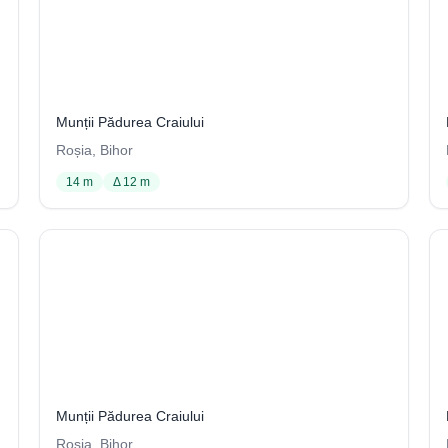
Hornul 1J1 din Mina Jofi
125 / 3704
Munții Pădurea Craiului
Roșia, Bihor
14 m
Δ 12 m
J2
104 / 3704
Munții Pădurea Craiului
Roșia, Bihor