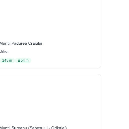
Avenul Concordia
77 / 3704
Munții Pădurea Craiului
Bihor
245 m
Δ 54 m
Avenul de lângă Gaura Frânțoanei
58 / 2064
Munții Șureanu (Sebeșului - Orăştiei)