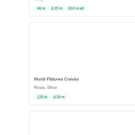
48 m
Δ 35 m
810 m alt.
J5
107 / 3704
Munții Pădurea Craiului
Rosia, Bihor
125 m
Δ 29 m