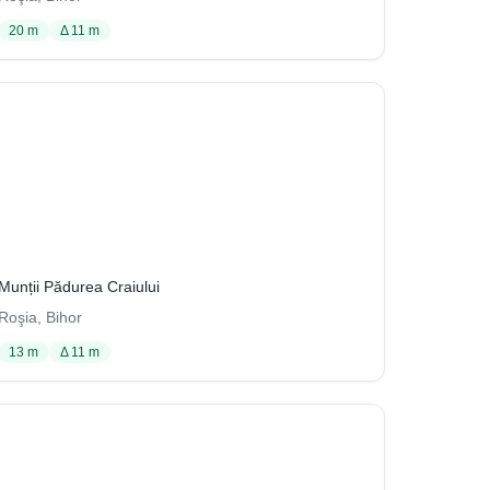
20 m
Δ 11 m
J7
109 / 3704
Munții Pădurea Craiului
Roşia, Bihor
13 m
Δ 11 m