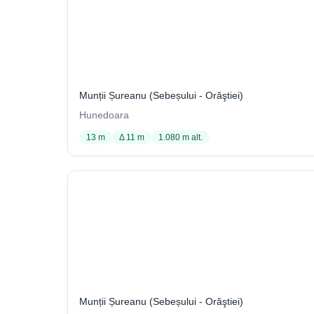
Avenul din Tecanul Căprioarei
4
Munții Șureanu (Sebeșului - Orăştiei)
Hunedoara
13 m
Δ 11 m
1.080 m alt.
Avenul nr.1 din Comarnice
2
Munții Șureanu (Sebeșului - Orăştiei)