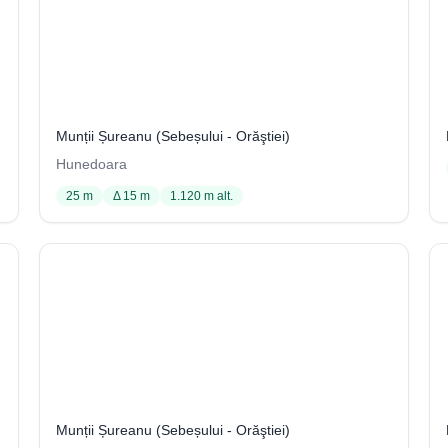
Avenul din Tecanul Rotund
1
Munții Șureanu (Sebeșului - Orăştiei)
Hunedoara
25 m
Δ 15 m
1.120 m alt.
Avenul nr.2 din Comarnice
3
Munții Șureanu (Sebeșului - Orăştiei)