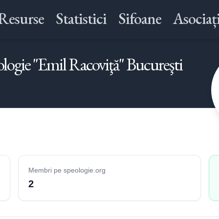
Resurse
Statistici
Sifoane
Asociați
logie "Emil Racoviţă" Bucureşti
Membri pe speologie.org
2