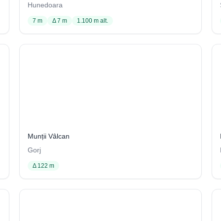
Hunedoara
7 m
Δ 7 m
1.100 m alt.
Clocoticiul din Cîrca Părăţeilor
2114
Munții Vâlcan
Gorj
Δ 122 m