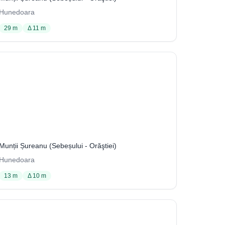
Hunedoara
29 m
Δ 11 m
Avenul din Tecanele Bârnei
9
Munții Șureanu (Sebeșului - Orăştiei)
Hunedoara
13 m
Δ 10 m