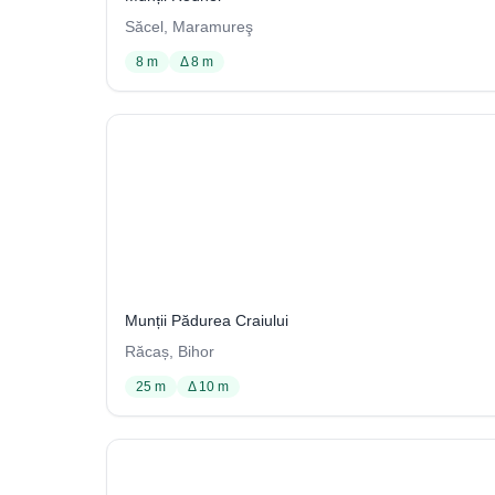
Săcel, Maramureş
8 m
Δ 8 m
Avenul de lângă Ponorul Marchiș
23 / 3706
Munții Pădurea Craiului
Răcaș, Bihor
25 m
Δ 10 m