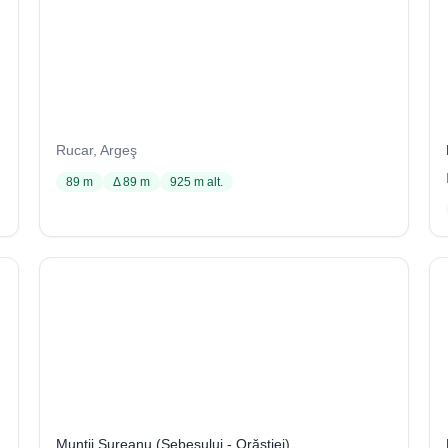
Avenul Bârnoaia (Gaura Bârnoaiei)
2 / 1277
Rucar, Argeş
89 m
Δ 89 m
925 m alt.
Avenul de la Tăul Negru (Av. lui Bâtan)
78 / 2064
Munții Șureanu (Sebeșului - Orăştiei)