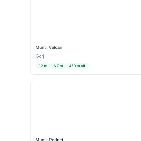
Abriul de la Vărărie
190 / 2114
Munții Vâlcan
Gorj
12 m
Δ 7 m
450 m alt.
Avenul cu Fereastră
22 / 1029
Munții Rodnei