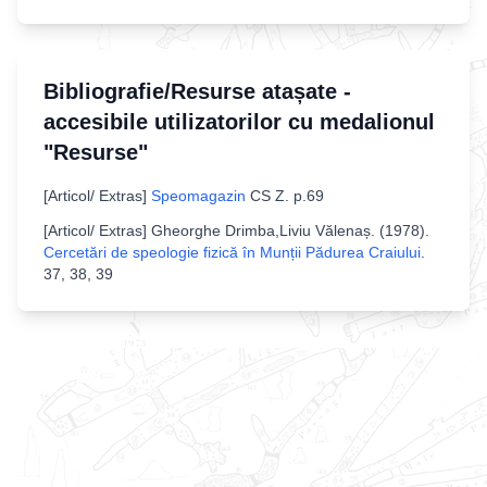
Bibliografie/Resurse atașate -
accesibile utilizatorilor cu medalionul
"Resurse"
[
Articol/ Extras
]
Speomagazin
CS Z
.
p.69
[
Articol/ Extras
]
Gheorghe Drimba,Liviu Vălenaș
. (
1978
).
Cercetări de speologie fizică în Munții Pădurea Craiului
.
37, 38, 39