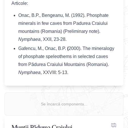
Articole:
Onac, B.P.,
Bengeanu, M. (1992). Phosphate
minerals in few caves from Padurea Craiului
mountains (Romania) (Preliminary note).
Nymphaea
, XXII, 23-28.
Gafencu, M., Onac, B.P.
(
2000). The mineralogy
of phosphate speleothems in selected caves
from Pădurea Craiului Mountains (Romania).
Nymphaea
, XXVIII: 5-13.
Se încarcă componenta...
Munții Pădurea Craiului