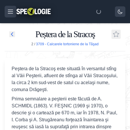
Peștera de la Stracoş
2
/
3709 - Calcarele tortoniene de la Tăşad
Peştera de la Stracoş este situată în versantul stîng
al Văii Peşterii, afluent de stînga al Văii Stracoşului,
la circa 2 km sud-vest de satul cu acelaşi nume,
comuna Drăgeşti.
Prima semnalare a peşterii este făcută de A.
SCHMIDL (1863). V. FEŞNIC (1969 şi 1970), o
descrie şi o cartează pe 670 m, iar în 1978, N. Paul,
I. Corba şi A. Strugăreanu forţează înaintarea şi
reuşesc să iasă la suprafaţă prin intrarea dinspre