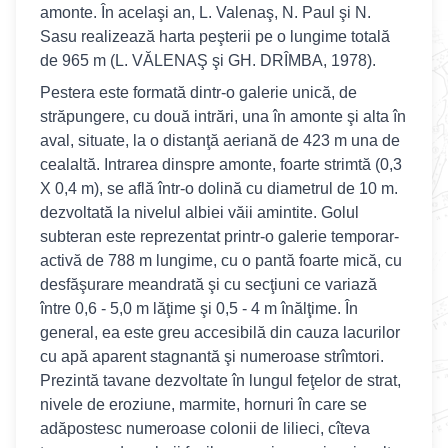
amonte. În acelaşi an, L. Valenaş, N. Paul şi N.
Sasu realizează harta peşterii pe o lungime totală
de 965 m (L. VĂLENAŞ şi GH. DRÎMBA, 1978).
Pestera este formată dintr-o galerie unică, de
străpungere, cu două intrări, una în amonte şi alta în
aval, situate, la o distanţă aeriană de 423 m una de
cealaltă. Intrarea dinspre amonte, foarte strimtă (0,3
X 0,4 m), se află într-o dolină cu diametrul de 10 m.
dezvoltată la nivelul albiei văii amintite. Golul
subteran este reprezentat printr-o galerie temporar-
activă de 788 m lungime, cu o pantă foarte mică, cu
desfăşurare meandrată şi cu secţiuni ce variază
între 0,6 - 5,0 m lăţime şi 0,5 - 4 m înălţime. În
general, ea este greu accesibilă din cauza lacurilor
cu apă aparent stagnantă şi numeroase strîmtori.
Prezintă tavane dezvoltate în lungul feţelor de strat,
nivele de eroziune, marmite, hornuri în care se
adăpostesc numeroase colonii de lilieci, cîteva