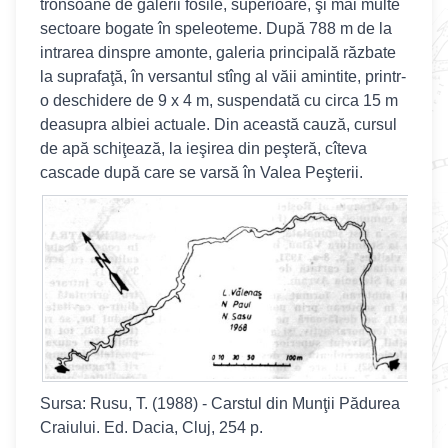
tronsoane de galerii fosile, superioare, şi mai multe
sectoare bogate în speleoteme. După 788 m de la
intrarea dinspre amonte, galeria principală răzbate
la suprafaţă, în versantul stîng al văii amintite, printr-
o deschidere de 9 x 4 m, suspendată cu circa 15 m
deasupra albiei actuale. Din această cauză, cursul
de apă schiţează, la ieşirea din peşteră, cîteva
cascade după care se varsă în Valea Peşterii.
Sursa:
Rusu, T. (1988) - Carstul din Munţii Pădurea
Craiului. Ed. Dacia, Cluj, 254 p.