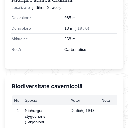
Localizare:
j. Bihor, Stracoş
Dezvoltare
965
m
Denivelare
18
m
(
-
18
;
0
)
Altitudine
268
m
Rocă
Carbonatice
Biodiversitate cavernicolă
Nr.
Specie
Autor
Notă
1
Niphargus
Dudich, 1943
—
stygocharis
(Stigobiont)