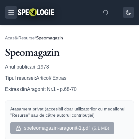
Acasă
/
Resurse
/
Speomagazin
Speomagazin
Anul publicarii:
1978
Tipul resursei:
Articol/ Extras
Extras din
Aragonit Nr.1 - p.68-70
Atașament privat (accesibil doar utilizatorilor cu medalionul
"Resurse" sau de către autorul contribuției)
speleomagazin-aragonit-1.pdf
(
5.1 MB
)