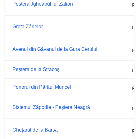
Peștera Jgheabul lui Zalion
p.6
Grota Zânelor
p.6
Avenul din Găvanul de la Gura Cerului
p.6
Peștera de la Stracoş
p.6
Ponorul din Pârâul Muncel
p.7
Sistemul Zăpodie - Peștera Neagră
p.7
Gheţarul de la Barsa
p.7