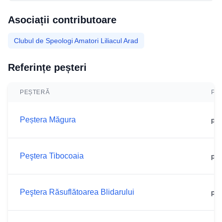
Asociații contributoare
Clubul de Speologi Amatori Liliacul Arad
Referințe peșteri
PEȘTERĂ
PA
Peștera Măgura
p.6
Peştera Tibocoaia
p.6
Peştera Răsuflătoarea Blidarului
p.6