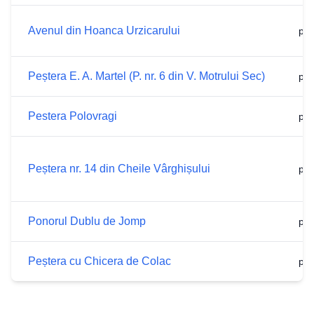
Avenul din Hoanca Urzicarului
p.7
Peștera E. A. Martel (P. nr. 6 din V. Motrului Sec)
p.7
Pestera Polovragi
p.7
Peștera nr. 14 din Cheile Vârghișului
p.7
Ponorul Dublu de Jomp
p.6
Peștera cu Chicera de Colac
p.6