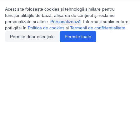
Acest site folosește cookies și tehnologii similare pentru
funcționalitățile de bază, afișarea de conținut și reclame
personalizate și altele.
Personalizează
. Informații suplimentare
poți găsi în
Politica de cookies
și
Termenii de confidențialitate
.
Permite doar esențiale
Permite toate
Utile
Legislatie
Autorizație de acces
Definiții și Explicații
Calendar/Evenimente
Verificare date pesteri