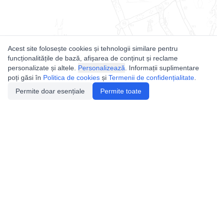
Acest site folosește cookies și tehnologii similare pentru
funcționalitățile de bază, afișarea de conținut și reclame
personalizate și altele.
Personalizează
. Informații suplimentare
poți găsi în
Politica de cookies
și
Termenii de confidențialitate
.
Permite doar esențiale
Permite toate
Utile
Legislatie
Autorizație de acces
Definiții și Explicații