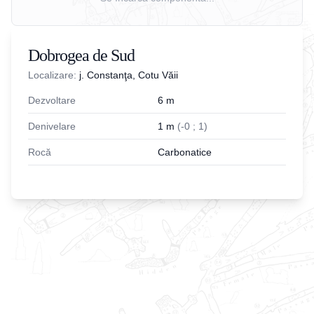
Dobrogea de Sud
Localizare:
j. Constanţa, Cotu Văii
Dezvoltare
6
m
Denivelare
1
m
(
-
0
;
1
)
Rocă
Carbonatice