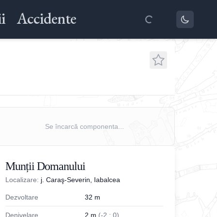
i
Accidente
Se încarcă componenta...
Munții Domanului
Localizare:
j. Caraş-Severin, Iabalcea
Dezvoltare
32
m
Denivelare
2
m
(
-
2
;
0
)