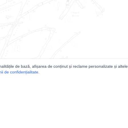
nalitățile de bază, afișarea de conținut și reclame personalizate și altele
i de confidențialitate
.
e
Comunitatea
Peşterilor din România
Lista Utilizatorilor