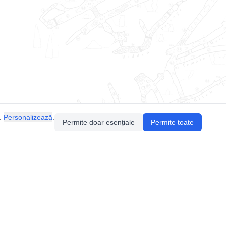
.
Personalizează
.
Permite doar esențiale
Permite toate
Pentru întrebări sau sugestii, contactează-ne
prin email (
contact@speologie.org
) sau intră
pe
slack
.