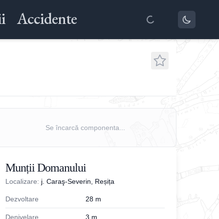
i
Accidente
Se încarcă componenta...
Munții Domanului
Localizare:
j. Caraş-Severin, Reșița
Dezvoltare
28
m
Denivelare
3
m