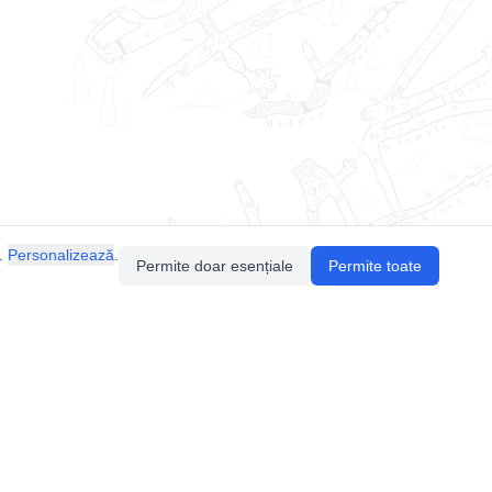
.
Personalizează
.
Permite doar esențiale
Permite toate
Pentru întrebări sau sugestii, contactează-ne
prin email (
contact@speologie.org
) sau intră
pe
slack
.