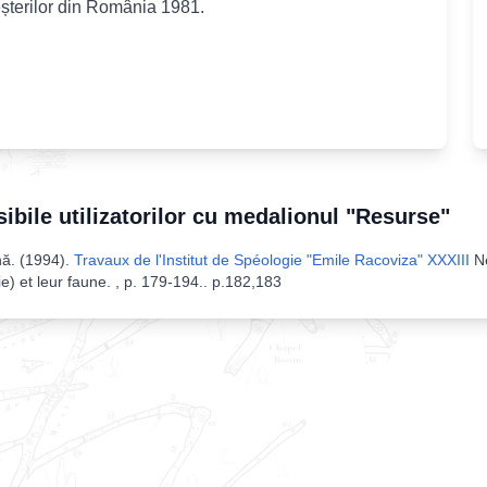
eșterilor din România 1981.
sibile utilizatorilor cu medalionul "Resurse"
nă
. (
1994
).
Travaux de l'Institut de Spéologie "Emile Racoviza" XXXIII
N
 et leur faune. , p. 179-194.
.
p.182,183