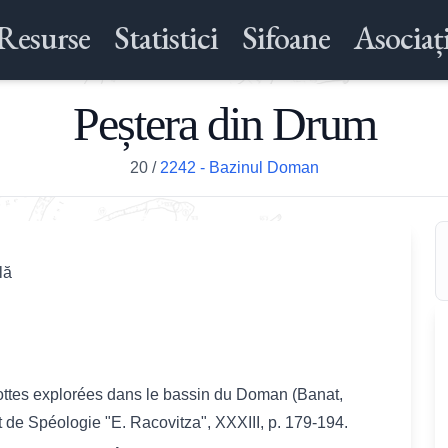
Resurse
Statistici
Sifoane
Asociați
Peștera din Drum
20
/
2242 - Bazinul Doman
lă
rottes explorées dans le bassin du Doman (Banat,
ut de Spéologie "E. Racovitza", XXXIII, p. 179-194.