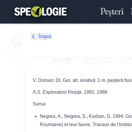
Peșteri
Înapoi
V. Doman; Dl. Gol, alt. relativă: 1 m, peșteră fosi
A.S. Exploratorii Reşiţa, 1981, 1986
Sursa:
Negrea, A., Negrea, Ș., Karban, G. 1994. G
Roumanie) et leur faune. Travaux de l'Instit