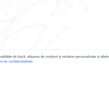
nalitățile de bază, afișarea de conținut și reclame personalizate și altele
i de confidențialitate
.
e
Comunitatea
Peşterilor din România
Lista Utilizatorilor