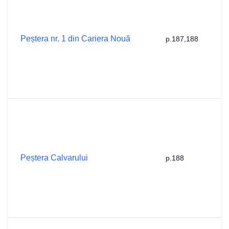
N
K
1
e
Peștera nr. 1 din Cariera Nouă
p.187,188
l
D
R
le
1
N
N
K
1
e
Peștera Calvarului
p.188
l
D
R
le
1