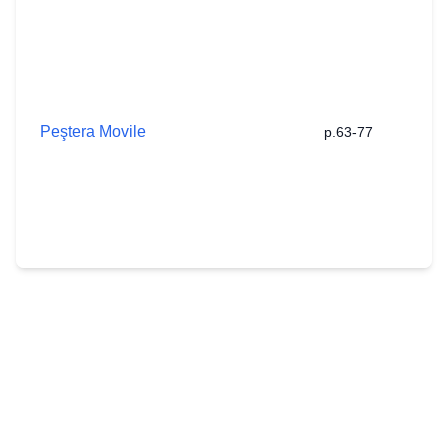
G
M
I.
p
d
l
Peştera Movile
p.63-77
(
D
S
Tr
E
3