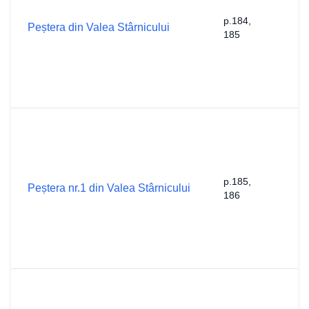
1
p.184,
e
Peștera din Valea Stârnicului
185
l
D
R
le
1
N
N
K
1
p.185,
e
Peștera nr.1 din Valea Stârnicului
186
l
D
R
le
1
N
N