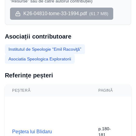
"Resurse" sau de către autorul contribuției)
K26-04810-tome-33-1994.pdf
(
61.7 MB
)
Asociații contributoare
Institutul de Speologie “Emil Racoviţă”
Asociatia Speologica Exploratorii
Referințe peșteri
PEȘTERĂ
PAGINĂ
N
N
N
K
1
p.180-
e
Peştera lui Blidaru
181
l